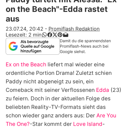
Alle Themen auf Promiflash
on the Beach"-Edda rastet
Jobs
aus
App runterladen
23.07.24, 20:42
-
Promiflash Redaktion
Lesezeit:
2
min
Team
Damit du die spannendsten
Promiflash-News auch bei
Redaktionelle Richtlinien
Google siehst.
Ex on the Beach
liefert mal wieder eine
Impressum
ordentliche Portion Drama! Zuletzt schien
Datenschutzerklärung
Paddy nicht abgeneigt zu sein, ein
Nutzungsbedingungen
Comeback mit seiner Verflossenen
Edda
(23)
zu feiern. Doch in der aktuellen Folge des
Utiq verwalten
beliebten Reality-TV-Formats sieht das
schon wieder ganz anders aus: Der
Are You
The One?
-Star kommt der
Love Island
-