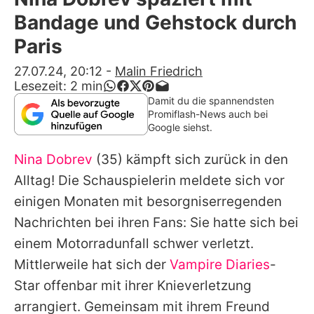
Alle Themen auf Promiflash
Bandage und Gehstock durch
Jobs
Paris
App runterladen
27.07.24, 20:12
-
Malin Friedrich
Lesezeit:
2
min
Team
Damit du die spannendsten
Promiflash-News auch bei
Redaktionelle Richtlinien
Google siehst.
Nina Dobrev
(35) kämpft sich zurück in den
Impressum
Alltag! Die Schauspielerin meldete sich vor
Datenschutzerklärung
einigen Monaten mit besorgniserregenden
Nutzungsbedingungen
Nachrichten bei ihren Fans: Sie hatte sich bei
einem Motorradunfall schwer verletzt.
Utiq verwalten
Mittlerweile hat sich der
Vampire Diaries
-
Star offenbar mit ihrer Knieverletzung
arrangiert. Gemeinsam mit ihrem Freund