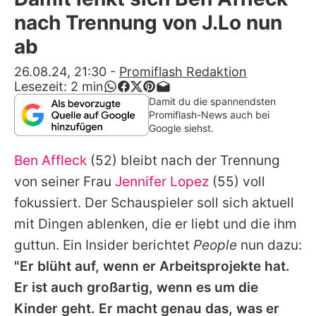
Alle Themen auf Promiflash
nach Trennung von J.Lo nun
Jobs
ab
App runterladen
26.08.24, 21:30
-
Promiflash Redaktion
Lesezeit:
2
min
Team
Damit du die spannendsten
Promiflash-News auch bei
Redaktionelle Richtlinien
Google siehst.
Ben Affleck
(52) bleibt nach der Trennung
Impressum
von seiner Frau
Jennifer Lopez
(55) voll
Datenschutzerklärung
fokussiert. Der Schauspieler soll sich aktuell
Nutzungsbedingungen
mit Dingen ablenken, die er liebt und die ihm
guttun. Ein Insider berichtet
People
nun dazu:
Utiq verwalten
"Er blüht auf, wenn er Arbeitsprojekte hat.
Er ist auch großartig, wenn es um die
Kinder geht. Er macht genau das, was er