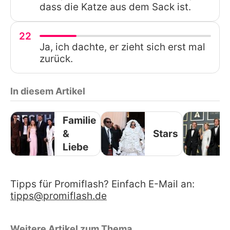
dass die Katze aus dem Sack ist.
22
Ja, ich dachte, er zieht sich erst mal
zurück.
In diesem Artikel
Familie
&
Stars
Liebe
Tipps für Promiflash? Einfach E-Mail an:
tipps@promiflash.de
Weitere Artikel zum Thema