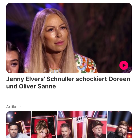
Jenny Elvers' Schnuller schockiert Doreen
und Oliver Sanne
Artikel
-