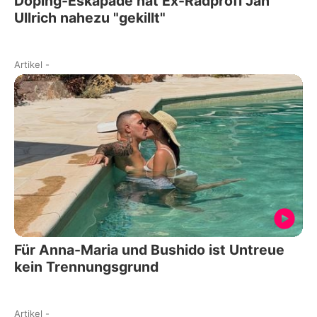
Doping-Eskapade hat Ex-Radprofi Jan
Ullrich nahezu "gekillt"
Artikel
-
Für Anna-Maria und Bushido ist Untreue
kein Trennungsgrund
Artikel
-