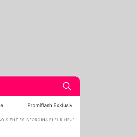
be
Promiflash Exklusiv
SO SIEHT ES GEORGINA FLEUR HEUTE