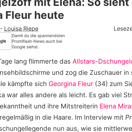
lzoff mit Elena: So sieht
Filme & Serien
 Fleur heute
Lifestyle
-
Louisa Riepe
Leseze
Familie & Liebe
Damit du die spannendsten
Promiflash-News auch bei
Google siehst.
Promiflash Exklusiv
Tage lang flimmerte das
Allstars-Dschunge
Alle Themen auf Promiflash
nsehbildschirme und zog die Zuschauer in 
Jobs
ale kämpfte sich
Georgina Fleur
(34) zum Sie
App runterladen
ka war alles andere als leicht. Es gab viel St
Team
ekanntheit und ihre Mitstreiterin
Elena Mira
egelmäßig in die Haare. Im Interview mit
Pr
Redaktionelle Richtlinien
schungellegende nun aus, wie sie mittlerwe
Impressum