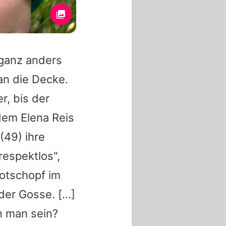
 ganz anders
an die Decke.
r, bis der
dem Elena Reis
(49) ihre
respektlos",
Rotschopf im
er Gosse. [...]
n man sein?