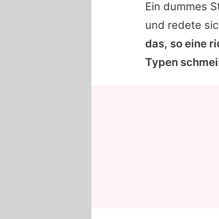
Ein dummes St
und redete sic
das, so eine r
Typen schmeißt