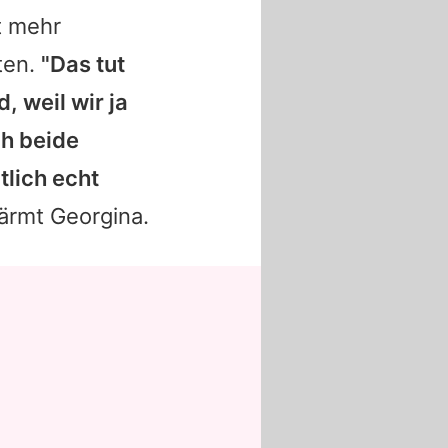
t mehr
ten.
"Das tut
, weil wir ja
ch beide
tlich echt
ärmt Georgina.