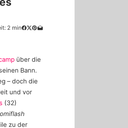
 es
it:
2
min
lcamp
über die
seinen Bann.
g – doch die
reit und vor
s
(32)
omiflash
ile zu der