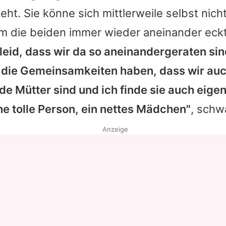
eht. Sie könne sich mittlerweile selbst nich
Datenschutzerklärung
um die beiden immer wieder aneinander eck
Nutzungsbedingungen
 leid, dass wir da so aneinandergeraten sind
Utiq verwalten
ll die Gemeinsamkeiten haben, dass wir au
de Mütter sind und ich finde sie auch eigen
eine tolle Person, ein nettes Mädchen"
, schw
Anzeige