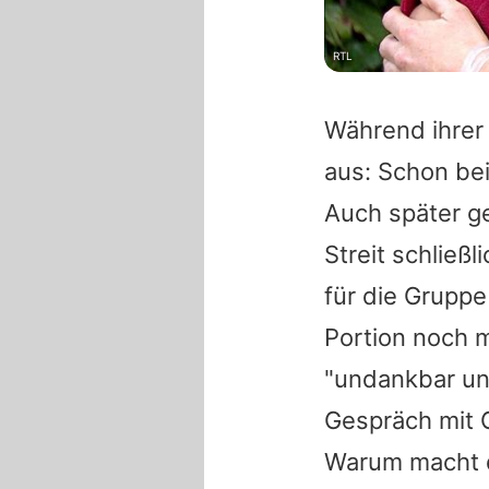
RTL
Während ihrer 
aus: Schon be
Auch später ge
Streit schließ
für die Gruppe
Portion noch 
"undankbar und
Gespräch mit G
Warum macht d