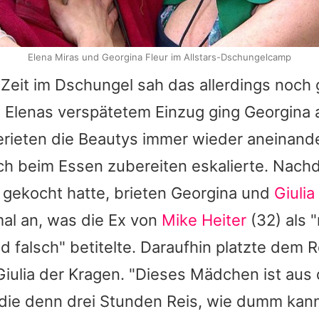
Elena Miras und Georgina Fleur im Allstars-Dschungelcamp
Zeit im Dschungel sah das allerdings noch
i Elenas verspätetem Einzug ging Georgina 
rieten die Beautys immer wieder aneinande
lich beim Essen zubereiten eskalierte. Nach
 gekocht hatte, brieten Georgina und
Giulia
mal an, was die Ex von
Mike Heiter
(32) als "
 falsch" betitelte. Daraufhin platzte dem 
iulia der Kragen. "Dieses Mädchen ist aus d
ie denn drei Stunden Reis, wie dumm kan