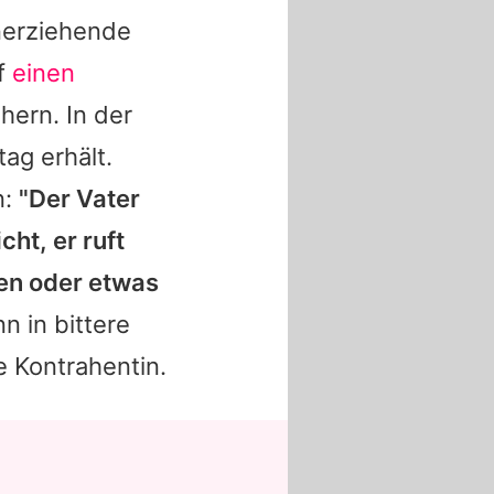
einerziehende
uf
einen
ern. In der
ag erhält.
n:
"Der Vater
cht, er ruft
ten oder etwas
n in bittere
e Kontrahentin.