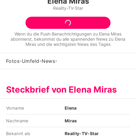
Elena Miras
Alle Themen auf Promiflash
Reality-TV-Star
Jobs
App runterladen
Wenn du die Push-Benachrichtigungen zu
Elena Miras
abonnierst, bekommst du alle spannenden News zu
Elena
Team
Miras
und die wichtigsten News des Tages
Redaktionelle Richtlinien
Fotos
Umfeld
News
Impressum
Datenschutzerklärung
Steckbrief von Elena Miras
Nutzungsbedingungen
Utiq verwalten
Vorname
Elena
Nachname
Miras
Bekannt als
Reality-TV-Star