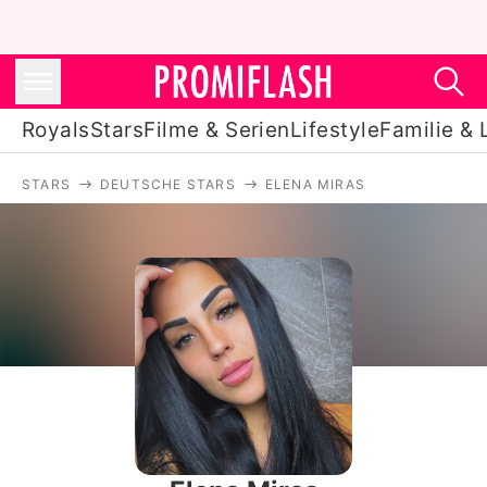
Royals
Stars
Filme & Serien
Lifestyle
Familie & 
STARS
DEUTSCHE STARS
ELENA MIRAS
Royals
Stars
Filme & Serien
Lifestyle
Familie & Liebe
Promiflash Exklusiv