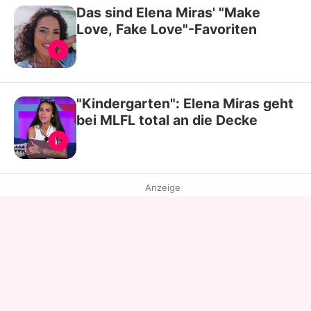
Das sind Elena Miras' "Make
Love, Fake Love"-Favoriten
"Kindergarten": Elena Miras geht
bei MLFL total an die Decke
Anzeige