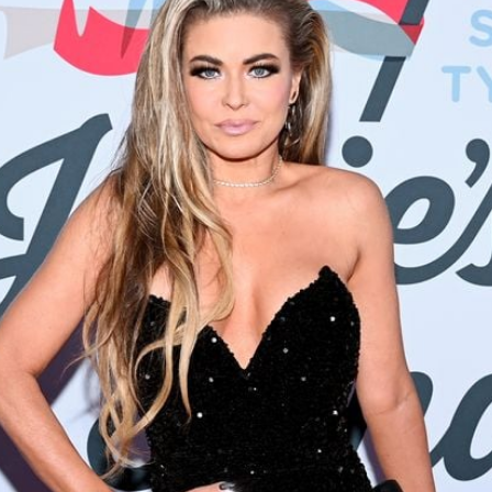
Filme & Serien
Lifestyle
Familie & Liebe
Promiflash Exklusiv
Alle Themen auf Promiflash
Jobs
App runterladen
Team
Redaktionelle Richtlinien
Impressum