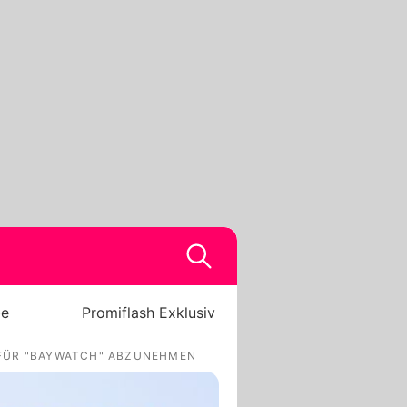
be
Promiflash Exklusiv
FÜR "BAYWATCH" ABZUNEHMEN