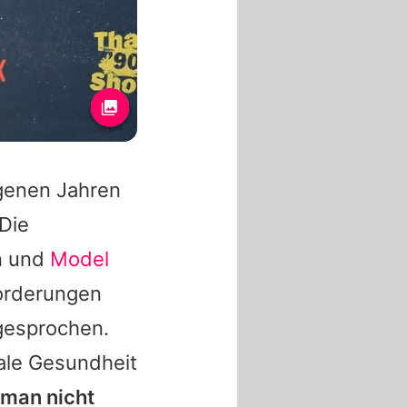
genen Jahren
 Die
in und
Model
forderungen
 gesprochen.
tale Gesundheit
r man nicht