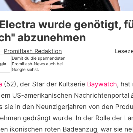
Datenschutzerklärung
lectra wurde genötigt, f
Nutzungsbedingungen
ch" abzunehmen
Utiq verwalten
-
Promiflash Redaktion
Leseze
Damit du die spannendsten
Promiflash-News auch bei
Google siehst.
a
(52), der Star der Kultserie
Baywatch
, hat
 dem US-amerikanischen Nachrichtenportal
ss sie in den Neunzigerjahren von den Prod
ehmen gedrängt wurde. In der Rolle der La
hren ikonischen roten Badeanzug, war sie n