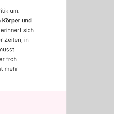
itik um.
n Körper und
 erinnert sich
 Zeiten, in
musst
er froh
ht mehr