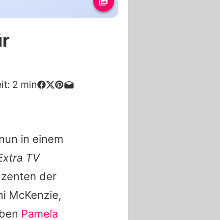
ür
it:
2
min
 nun in einem
Extra TV
uzenten der
ni McKenzie,
eben
Pamela