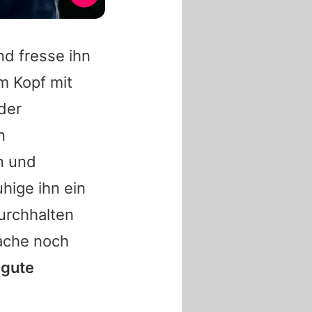
nd fresse ihn
m Kopf mit
 der
n
n und
uhige ihn ein
urchhalten
ache noch
 gute