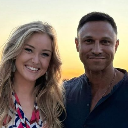
Filme & Serien
Lifestyle
Familie & Liebe
Promiflash Exklusiv
Alle Themen auf Promiflash
Jobs
App runterladen
Team
Redaktionelle Richtlinien
Impressum