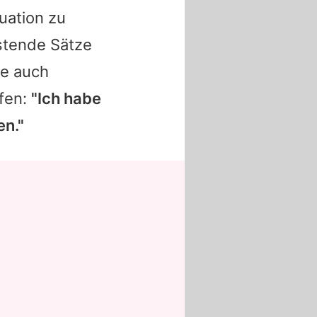
tuation zu
östende Sätze
re auch
lfen:
"Ich habe
en."