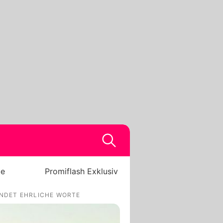
be
Promiflash Exklusiv
INDET EHRLICHE WORTE