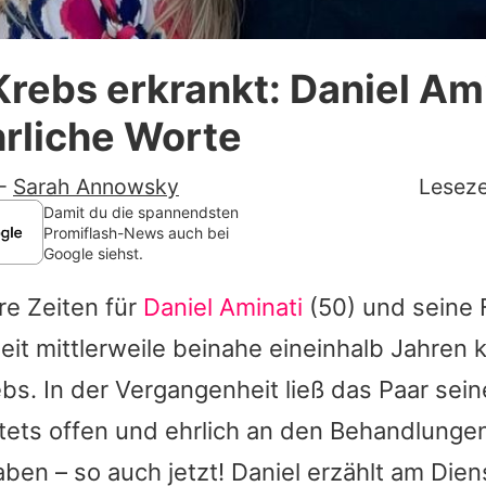
Datenschutzerklärung
Krebs erkrankt: Daniel Am
Nutzungsbedingungen
hrliche Worte
Utiq verwalten
-
Sarah Annowsky
Leseze
Damit du die spannendsten
Promiflash-News auch bei
Google siehst.
re Zeiten für
Daniel Aminati
(50) und seine
eit mittlerweile beinahe eineinhalb Jahren
s. In der Vergangenheit ließ das Paar sein
tets offen und ehrlich an den Behandlunge
aben – so auch jetzt!
Daniel
erzählt am Dien