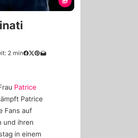
inati
it:
2
min
 Frau
Patrice
 kämpft
Patrice
e Fans auf
n und ihren
stag in einem