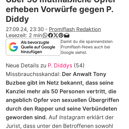
Alle Themen auf Promiflash
erheben Vorwürfe gegen P.
Jobs
Diddy
App runterladen
27.09.24, 23:30
-
Promiflash Redaktion
Lesezeit:
2
min
Team
Damit du die spannendsten
Promiflash-News auch bei
Redaktionelle Richtlinien
Google siehst.
Neue Details zu
P. Diddys
(54)
Impressum
Missbrauchsskandal:
Der Anwalt Tony
Datenschutzerklärung
Buzbee gibt im Netz bekannt, dass seine
Nutzungsbedingungen
Kanzlei mehr als 50 Personen vertritt, die
angeblich Opfer von sexuellen Übergriffen
Utiq verwalten
durch den Rapper und seine Verbündeten
geworden sind.
Auf
Instagram
erklärt der
Jurist, dass unter den Betroffenen sowohl