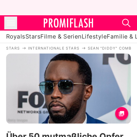
Royals
Stars
Filme & Serien
Lifestyle
Familie & 
STARS
INTERNATIONALE STARS
SEAN "DIDDY" COMBS
Royals
Stars
Filme & Serien
Lifestyle
Familie & Liebe
Promiflash Exklusiv
Getty Images
Über 50 mutmaßliche Opfer