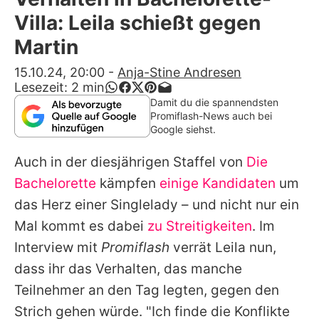
Alle Themen auf Promiflash
Villa: Leila schießt gegen
Jobs
Martin
App runterladen
15.10.24, 20:00
-
Anja-Stine Andresen
Lesezeit:
2
min
Team
Damit du die spannendsten
Promiflash-News auch bei
Redaktionelle Richtlinien
Google siehst.
Auch in der diesjährigen Staffel von
Die
Impressum
Bachelorette
kämpfen
einige Kandidaten
um
Datenschutzerklärung
das Herz einer Singlelady – und nicht nur ein
Nutzungsbedingungen
Mal kommt es dabei
zu Streitigkeiten
. Im
Interview mit
Promiflash
verrät
Leila
nun,
Utiq verwalten
dass ihr das Verhalten, das manche
Teilnehmer an den Tag legten, gegen den
Strich gehen würde. "Ich finde die Konflikte