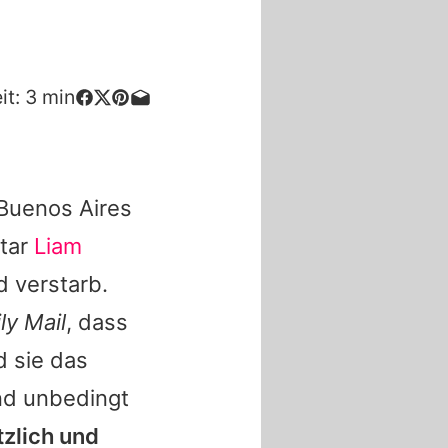
it:
3
min
 Buenos Aires
tar
Liam
d verstarb.
ly Mail
, dass
d sie das
nd unbedingt
tzlich und