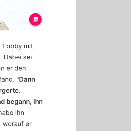
r Lobby mit
. Dabei sei
nn er den
efand.
"Dann
rgerte.
nd begann, ihn
 habe ihn
, worauf er