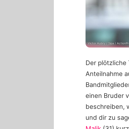
Victor Aubry / Sipa / ActionP
Der plötzliche
Anteilnahme a
Bandmitgliede
einen Bruder v
beschreiben, 
und dir zu sag
Malik
(31) kur