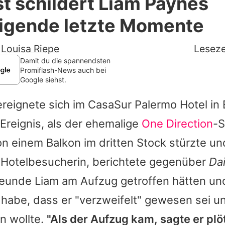
t schildert Liam Paynes
Filme & Serien
igende letzte Momente
Lifestyle
-
Louisa Riepe
Leseze
Familie & Liebe
Damit du die spannendsten
Promiflash-News auch bei
Google siehst.
Promiflash Exklusiv
reignete sich im CasaSur Palermo Hotel in
Alle Themen auf Promiflash
 Ereignis, als der ehemalige
One Direction
-S
Jobs
n einem Balkon im dritten Stock stürzte un
App runterladen
 Hotelbesucherin, berichtete gegenüber
Dai
Team
reunde Liam am Aufzug getroffen hätten un
 habe, dass er "verzweifelt" gewesen sei u
Redaktionelle Richtlinien
n wollte.
"Als der Aufzug kam, sagte er plö
Impressum