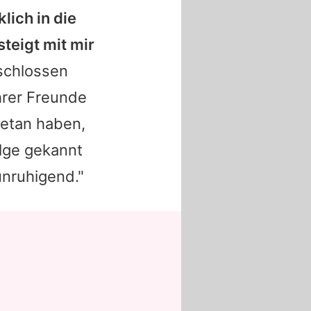
klich in die
steigt mit mir
schlossen
hrer Freunde
getan haben,
olge gekannt
unruhigend."