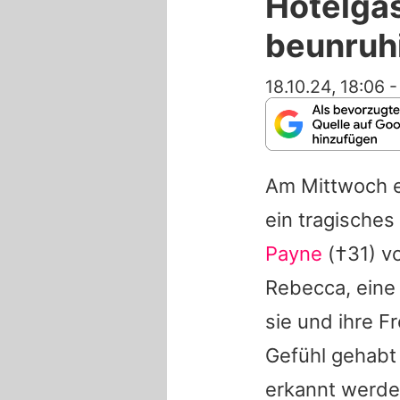
Hotelgas
beunruh
18.10.24, 18:06
Am Mittwoch e
ein tragisches
Payne
(†31) vo
Rebecca, eine
sie und ihre F
Gefühl gehabt
erkannt werde