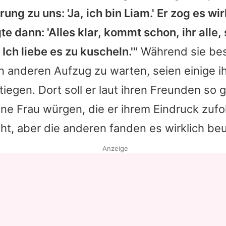
ng zu uns: 'Ja, ich bin Liam.' Er zog es wir
Datenschutzerklärung
e dann: 'Alles klar, kommt schon, ihr alle, 
Nutzungsbedingungen
 Ich liebe es zu kuscheln.'"
Während sie be
Utiq verwalten
n anderen Aufzug zu warten, seien einige i
tiegen. Dort soll er laut ihren Freunden so 
ine Frau würgen, die er ihrem Eindruck zuf
cht, aber die anderen fanden es wirklich be
Anzeige