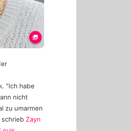
der
. "Ich habe
kann nicht
mal zu umarmen
, schrieb
Zayn
Louis