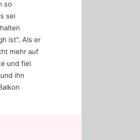
h so
s sei
halten
 ist". Als er
cht mehr auf
e und fiel
 und ihn
Balkon