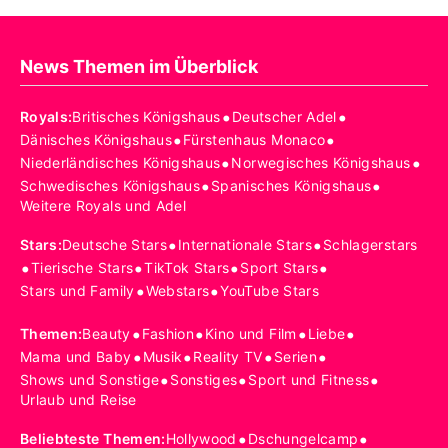
News Themen im Überblick
•
•
Royals
:
Britisches Königshaus
Deutscher Adel
•
•
Dänisches Königshaus
Fürstenhaus Monaco
•
•
Niederländisches Königshaus
Norwegisches Königshaus
•
•
Schwedisches Königshaus
Spanisches Königshaus
Weitere Royals und Adel
•
•
Stars
:
Deutsche Stars
Internationale Stars
Schlagerstars
•
•
•
•
Tierische Stars
TikTok Stars
Sport Stars
•
•
Stars und Family
Webstars
YouTube Stars
•
•
•
•
Themen
:
Beauty
Fashion
Kino und Film
Liebe
•
•
•
•
Mama und Baby
Musik
Reality TV
Serien
•
•
•
Shows und Sonstige
Sonstiges
Sport und Fitness
Urlaub und Reise
•
•
Beliebteste Themen
:
Hollywood
Dschungelcamp