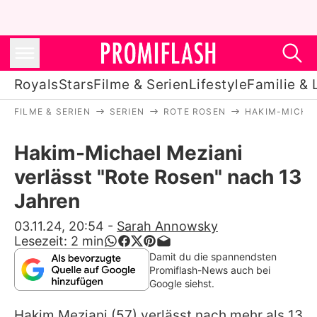
Royals
Stars
Filme & Serien
Lifestyle
Familie & 
FILME & SERIEN
SERIEN
ROTE ROSEN
HAKIM-MICHAE
Royals
Hakim-Michael Meziani
Stars
verlässt "Rote Rosen" nach 13
Filme & Serien
Jahren
Lifestyle
03.11.24, 20:54
-
Sarah Annowsky
Lesezeit:
2
min
Familie & Liebe
Damit du die spannendsten
Promiflash-News auch bei
Promiflash Exklusiv
Google siehst.
Hakim Meziani
(57) verlässt nach mehr als 13