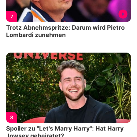
7
Trotz Abnehmspritze: Darum wird Pietro
Lombardi zunehmen
8
Spoiler zu "Let's Marry Harry": Hat Harry
Jowsey geheiratet?