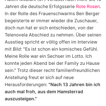
Alle Themen auf Promiflash
Jahren die deutsche Erfolgsserie
Rote Rosen
.
Jobs
In der Rolle des Frauenschwarms Ben Berger
begeisterte er immer wieder die Zuschauer,
App runterladen
doch nun hat er sich entschieden, von der
Team
Telenovela Abschied zu nehmen. Über seinen
Ausstieg spricht er völlig offen im Interview
Redaktionelle Richtlinien
mit
Bild
: "Es ist schon ein komisches Gefühl.
Impressum
Meine Rolle war ein Sechser im Lotto. Ich
konnte jeden Abend bei der Family zu Hause
Datenschutzerklärung
sein." Trotz dieser recht familienfreundlichen
Nutzungsbedingungen
Anstellung freut er sich auf neue
Utiq verwalten
Herausforderungen:
"Nach 13 Jahren bin ich
auch mal froh, aus dem Hamsterrad
auszusteigen."