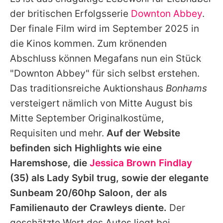
Alle Themen auf Promiflash
der britischen Erfolgsserie
Downton Abbey
.
Jobs
Der finale Film wird im September 2025 in
die Kinos kommen. Zum krönenden
App runterladen
Abschluss können Megafans nun ein Stück
Team
"
Downton Abbey
" für sich selbst erstehen.
Das traditionsreiche Auktionshaus
Bonhams
Redaktionelle Richtlinien
versteigert nämlich von Mitte August bis
Impressum
Mitte September Originalkostüme,
Requisiten und mehr.
Auf der Website
Datenschutzerklärung
befinden sich Highlights wie eine
Nutzungsbedingungen
Haremshose, die
Jessica Brown Findlay
Utiq verwalten
(35) als Lady Sybil trug, sowie der elegante
Sunbeam 20/60hp Saloon, der als
Familienauto der Crawleys diente.
Der
geschätzte Wert des Autos liegt bei