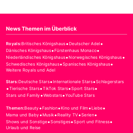
News Themen im Überblick
•
•
Royals
:
Britisches Königshaus
Deutscher Adel
•
•
Dänisches Königshaus
Fürstenhaus Monaco
•
•
Niederländisches Königshaus
Norwegisches Königshaus
•
•
Schwedisches Königshaus
Spanisches Königshaus
Weitere Royals und Adel
•
•
Stars
:
Deutsche Stars
Internationale Stars
Schlagerstars
•
•
•
•
Tierische Stars
TikTok Stars
Sport Stars
•
•
Stars und Family
Webstars
YouTube Stars
•
•
•
•
Themen
:
Beauty
Fashion
Kino und Film
Liebe
•
•
•
•
Mama und Baby
Musik
Reality TV
Serien
•
•
•
Shows und Sonstige
Sonstiges
Sport und Fitness
Urlaub und Reise