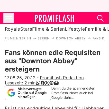
Royals
Stars
Filme & Serien
Lifestyle
Familie & 
FILME & SERIEN
SERIEN
DOWNTON ABBEY
FANS KÖN
Royals
Fans können edle Requisiten
Stars
aus "Downton Abbey"
Filme & Serien
ersteigern
Lifestyle
17.08.25, 20:12
-
Promiflash Redaktion
Lesezeit:
2
min
Familie & Liebe
Damit du die spannendsten
Promiflash-News auch bei
Promiflash Exklusiv
Google siehst.
Es ist das endgültige Lebewohl für Liebhaber