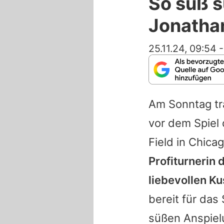
So süß s
Jonatha
25.11.24, 09:54
Am Sonntag tr
vor dem Spiel 
Field in Chica
Profiturnerin 
liebevollen Ku
bereit für das
süßen Anspiel