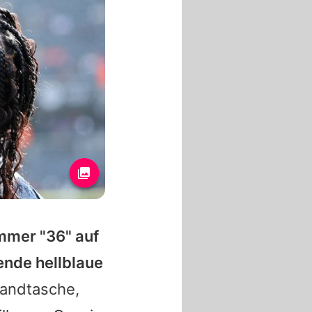
mmer "36" auf
nde hellblaue
Handtasche,