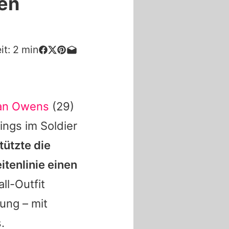
ren
it:
2
min
an Owens
(29)
ings im Soldier
ützte die
itenlinie einen
ll-Outfit
dung – mit
.