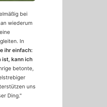
elmäßig bei
han
wiederum
 eine
leiten. In
e ihr einfach:
 ist, kann ich
rige betonte,
elstrebiger
nterstützen uns
er Ding."