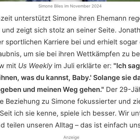
Simone Biles im November 2024
hzeit unterstützt
Simone
ihren Ehemann reg
 und zeigt sich stolz an seiner Seite.
Jonat
rer sportlichen Karriere bei und erhielt sogar
ubnis, um sie bei ihren Wettkämpfen zu beg
ew mit
Us Weekly
im Juli erklärte er:
"Ich sag
ihnen, was du kannst, Baby.' Solange sie da
s geben und meinen Weg gehen."
Der 29-Jäh
die Beziehung zu
Simone
fokussierter und zi
Seit ich sie kenne, spiele ich besser. Wir u
d teilen unseren Alltag – das ist einfach uns
Anzeige