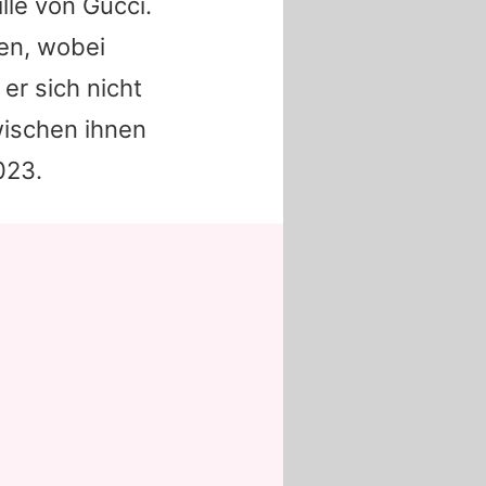
ille von
Gucci
.
en, wobei
er sich nicht
wischen ihnen
023.