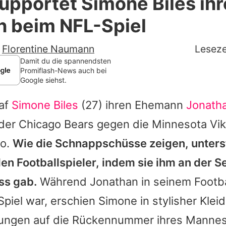
upportet Simone Biles ih
Filme & Serien
n beim NFL-Spiel
Lifestyle
-
Florentine Naumann
Leseze
Familie & Liebe
Damit du die spannendsten
Promiflash-News auch bei
Google siehst.
Promiflash Exklusiv
af
Simone Biles
(27) ihren Ehemann
Jonath
Alle Themen auf Promiflash
der Chicago Bears gegen die Minnesota Vik
Jobs
go.
Wie die Schnappschüsse zeigen, unterst
App runterladen
den Footballspieler, indem sie ihm an der Se
Team
ss gab.
Während
Jonathan
in seinem Footba
 Spiel war, erschien
Simone
in stylisher Klei
Redaktionelle Richtlinien
ungen auf die Rückennummer ihres Mannes
Impressum