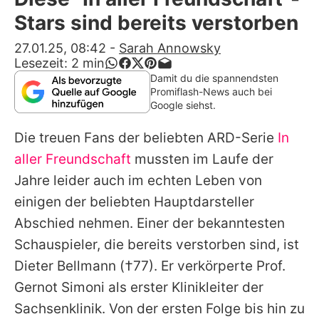
Alle Themen auf Promiflash
Stars sind bereits verstorben
Jobs
27.01.25, 08:42
-
Sarah Annowsky
Lesezeit:
2
min
App runterladen
Damit du die spannendsten
Promiflash-News auch bei
Team
Google siehst.
Redaktionelle Richtlinien
Die treuen Fans der beliebten ARD-Serie
In
aller Freundschaft
mussten im Laufe der
Impressum
Jahre leider auch im echten Leben von
Datenschutzerklärung
einigen der beliebten Hauptdarsteller
Abschied nehmen. Einer der bekanntesten
Nutzungsbedingungen
Schauspieler, die bereits verstorben sind, ist
Utiq verwalten
Dieter Bellmann
(†77). Er verkörperte Prof.
Gernot Simoni als erster Klinikleiter der
Sachsenklinik. Von der ersten Folge bis hin zu