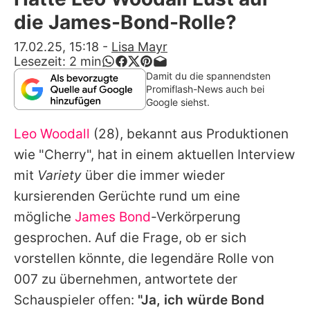
Alle Themen auf Promiflash
die James-Bond-Rolle?
Jobs
17.02.25, 15:18
-
Lisa Mayr
Lesezeit:
2
min
App runterladen
Damit du die spannendsten
Promiflash-News auch bei
Team
Google siehst.
Redaktionelle Richtlinien
Leo Woodall
(28), bekannt aus Produktionen
wie "Cherry", hat in einem aktuellen Interview
Impressum
mit
Variety
über die immer wieder
Datenschutzerklärung
kursierenden Gerüchte rund um eine
mögliche
James Bond
-Verkörperung
Nutzungsbedingungen
gesprochen. Auf die Frage, ob er sich
Utiq verwalten
vorstellen könnte, die legendäre Rolle von
007 zu übernehmen, antwortete der
Schauspieler offen:
"Ja, ich würde Bond