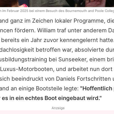
iam im Februar 2025 bei einem Besuch des Bournemouth and Poole Colleg
and ganz im Zeichen lokaler Programme, di
ancen fördern.
William
traf unter anderem D
 bereits ein Jahr zuvor kennengelernt hatte.
achlosigkeit betroffen war, absolvierte du
 Ausbildungstraining bei Sunseeker, einem br
 Luxus-Motorbooten, und arbeitet nun dort i
sich beeindruckt von Daniels Fortschritten 
Hand an einige Bootsteile legte:
"Hoffentlich
es in ein echtes Boot eingebaut wird."
Anzeige