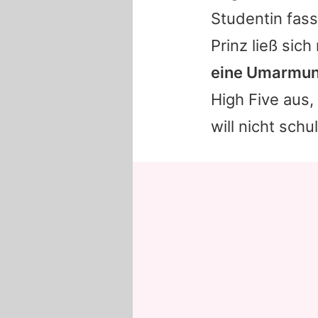
Studentin fass
Prinz ließ sic
eine Umarmu
High Five aus,
will nicht sch