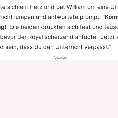
te sich ein Herz und bat
William
um eine Um
Datenschutzerklärung
h nicht lumpen und antwortete prompt:
"Komm
Nutzungsbedingungen
ng!"
Die beiden drückten sich fest und taus
Utiq verwalten
 bevor der Royal scherzend anfügte: "Jetzt a
uld sein, dass du den Unterricht verpasst."
Anzeige