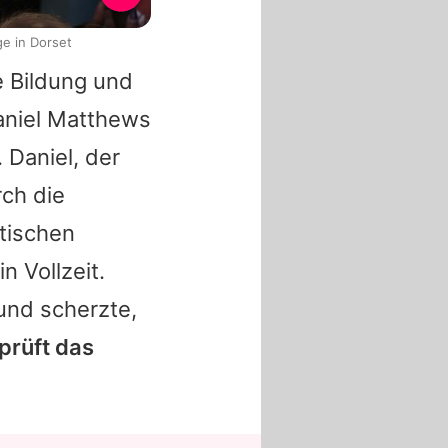
e in Dorset
e Bildung und
aniel Matthews
 Daniel, der
rch die
itischen
n Vollzeit.
und scherzte,
 prüft das