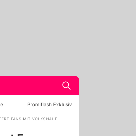
be
Promiflash Exklusiv
TERT FANS MIT VOLKSNÄHE