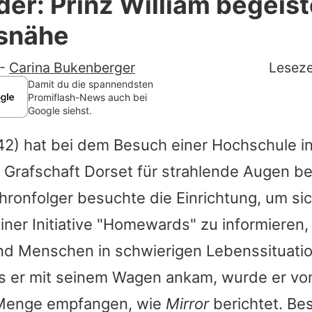
der: Prinz William begeist
Filme & Serien
ksnähe
Lifestyle
-
Carina Bukenberger
Leseze
Familie & Liebe
Damit du die spannendsten
Promiflash-News auch bei
Google siehst.
Promiflash Exklusiv
42) hat bei dem Besuch einer Hochschule in
Alle Themen auf Promiflash
 Grafschaft Dorset für strahlende Augen be
Jobs
hronfolger besuchte die Einrichtung, um sic
App runterladen
einer Initiative "Homewards" zu informieren,
Team
d Menschen in schwierigen Lebenssituati
ls er mit seinem Wagen ankam, wurde er vo
Redaktionelle Richtlinien
 Menge empfangen, wie
Mirror
berichtet. Be
Impressum