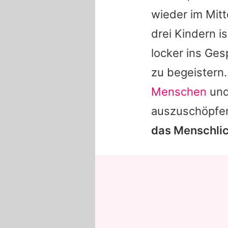
wieder im Mitt
drei Kindern i
locker ins Ge
zu begeistern.
Menschen
und 
auszuschöpfe
das Menschli