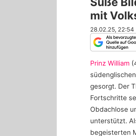
Süße Bil
mit Vol
28.02.25, 22:54
Prinz William
(
südenglischen
gesorgt. Der T
Fortschritte s
Obdachlose un
unterstützt. A
begeisterten