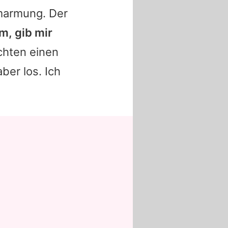
armung. Der
, gib mir
chten einen
ber los. Ich