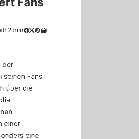
ert Fans
it:
2
min
 der
i seinen Fans
h über die
 die
onen
n einer
sonders eine