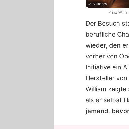
Getty Images
Prinz Will
Der Besuch st
berufliche Ch
wieder, den er
vorher von Obd
Initiative ein
Hersteller von
William
zeigte 
als er selbst 
jemand, bevor 