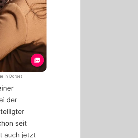
e in Dorset
iner
i der
eiligter
hon seit
 auch jetzt