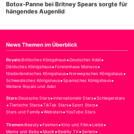
Botox-Panne bei Britney Spears sorgte für
hängendes Augenlid
News Themen im Überblick
•
•
Royals
:
Britisches Königshaus
Deutscher Adel
•
•
Dänisches Königshaus
Fürstenhaus Monaco
•
•
Niederländisches Königshaus
Norwegisches Königshaus
•
•
Schwedisches Königshaus
Spanisches Königshaus
Weitere Royals und Adel
•
•
Stars
:
Deutsche Stars
Internationale Stars
Schlagerstars
•
•
•
•
Tierische Stars
TikTok Stars
Sport Stars
•
•
Stars und Family
Webstars
YouTube Stars
•
•
•
•
Themen
:
Beauty
Fashion
Kino und Film
Liebe
•
•
•
•
Mama und Baby
Musik
Reality TV
Serien