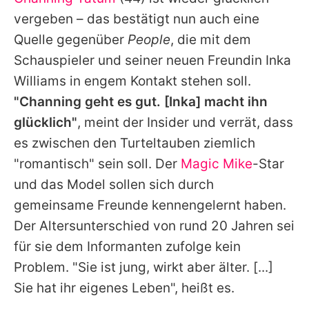
Alle Themen auf Promiflash
vergeben – das bestätigt nun auch eine
Jobs
Quelle gegenüber
People
, die mit dem
Schauspieler und seiner neuen Freundin Inka
App runterladen
Williams in engem Kontakt stehen soll.
Team
"Channing geht es gut. [Inka] macht ihn
glücklich"
, meint der Insider und verrät, dass
Redaktionelle Richtlinien
es zwischen den Turteltauben ziemlich
Impressum
"romantisch" sein soll. Der
Magic Mike
-Star
und das Model sollen sich durch
Datenschutzerklärung
gemeinsame Freunde kennengelernt haben.
Nutzungsbedingungen
Der Altersunterschied von rund 20 Jahren sei
Utiq verwalten
für sie dem Informanten zufolge kein
Problem. "Sie ist jung, wirkt aber älter. [...]
Sie hat ihr eigenes Leben", heißt es.