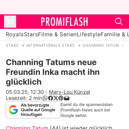
Royals
Stars
Filme & Serien
Lifestyle
Familie & 
STARS
INTERNATIONALE STARS
CHANNING TATUM
Royals
Channing Tatums neue
Stars
Freundin Inka macht ihn
Filme & Serien
glücklich
Lifestyle
05.03.25, 12:30
-
Mary-Lou Künzel
Lesezeit:
2
min
Familie & Liebe
Damit du die spannendsten
Promiflash-News auch bei
Promiflash Exklusiv
Google siehst.
Channing Tatum
(44) ist wieder glücklich