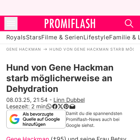
Royals
Stars
Filme & Serien
Lifestyle
Familie & 
GENE HACKMAN
HUND VON GENE HACKMAN STARB MÖGLI
Royals
Hund von Gene Hackman
Stars
starb möglicherweise an
Filme & Serien
Dehydration
Lifestyle
08.03.25, 21:54
-
Linn Dubbel
Lesezeit:
2
min
Familie & Liebe
Damit du die spannendsten
Promiflash-News auch bei
Promiflash Exklusiv
Google siehst.
Gene Hackman
(†95) und seine Frau Betsy