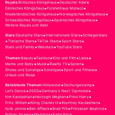
•
•
Royals
:
Britisches Königshaus
Deutscher Adel
•
•
Dänisches Königshaus
Fürstenhaus Monaco
•
•
Niederländisches Königshaus
Norwegisches Königshaus
•
•
Schwedisches Königshaus
Spanisches Königshaus
Weitere Royals und Adel
•
•
Stars
:
Deutsche Stars
Internationale Stars
Schlagerstars
•
•
•
•
Tierische Stars
TikTok Stars
Sport Stars
•
•
Stars und Family
Webstars
YouTube Stars
•
•
•
•
Themen
:
Beauty
Fashion
Kino und Film
Liebe
•
•
•
•
Mama und Baby
Musik
Reality TV
Serien
•
•
•
Shows und Sonstige
Sonstiges
Sport und Fitness
Urlaub und Reise
•
•
Beliebteste Themen
:
Hollywood
Dschungelcamp
•
•
•
Let's Dance
DSDS
Germany's Next Topmodel
•
•
•
Kim Kardashian
Herzogin Meghan
Prinz Harry
•
•
•
Prinz William
König Charles III
Kourtney Kardashian
•
•
•
•
Kylie Jenner
Ben Affleck
Brad Pitt
Prinzessin Beatrice
•
•
Britney Spears
Madonna
Katie Price