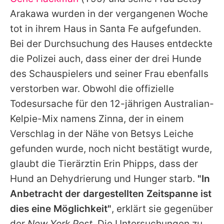
Alle Themen auf Promiflash
Arakawa wurden in der vergangenen Woche
Jobs
tot in ihrem Haus in Santa Fe aufgefunden.
Bei der Durchsuchung des Hauses entdeckte
App runterladen
die Polizei auch, dass einer der drei Hunde
Team
des Schauspielers und seiner Frau ebenfalls
verstorben war. Obwohl die offizielle
Redaktionelle Richtlinien
Todesursache für den 12-jährigen Australian-
Impressum
Kelpie-Mix namens Zinna, der in einem
Verschlag in der Nähe von Betsys Leiche
Datenschutzerklärung
gefunden wurde, noch nicht bestätigt wurde,
Nutzungsbedingungen
glaubt die Tierärztin Erin Phipps, dass der
Utiq verwalten
Hund an Dehydrierung und Hunger starb.
"In
Anbetracht der dargestellten Zeitspanne ist
dies eine Möglichkeit"
, erklärt sie gegenüber
der
New York Post
. Die Untersuchungen zu