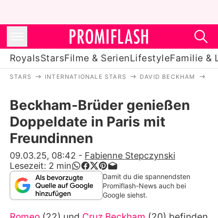
Royals
Stars
Filme & Serien
Lifestyle
Familie & 
STARS
INTERNATIONALE STARS
DAVID BECKHAM
BE
Royals
Beckham-Brüder genießen
Stars
Doppeldate in Paris mit
Filme & Serien
Freundinnen
Lifestyle
09.03.25, 08:42
-
Fabienne Stepczynski
Lesezeit:
2
min
Familie & Liebe
Damit du die spannendsten
Promiflash-News auch bei
Promiflash Exklusiv
Google siehst.
Romeo
(22) und
Cruz Beckham
(20) befinden