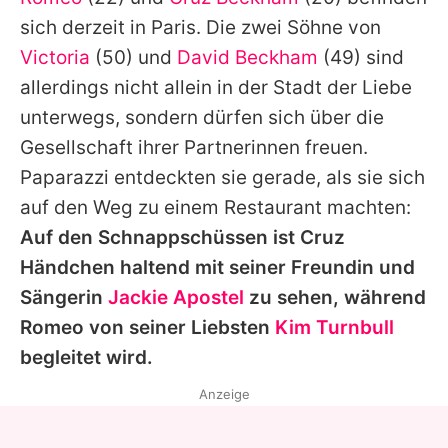
Alle Themen auf Promiflash
sich derzeit in Paris. Die zwei Söhne von
Jobs
Victoria
(50) und
David Beckham
(49) sind
allerdings nicht allein in der Stadt der Liebe
App runterladen
unterwegs, sondern dürfen sich über die
Team
Gesellschaft ihrer Partnerinnen freuen.
Paparazzi entdeckten sie gerade, als sie sich
Redaktionelle Richtlinien
auf den Weg zu einem Restaurant machten:
Impressum
Auf den Schnappschüssen ist
Cruz
Händchen haltend mit seiner Freundin und
Datenschutzerklärung
Sängerin
Jackie Apostel
zu sehen, während
Nutzungsbedingungen
Romeo
von seiner Liebsten
Kim Turnbull
Utiq verwalten
begleitet wird.
Anzeige