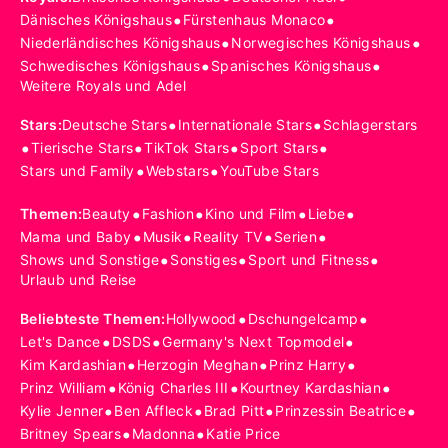
•
•
Dänisches Königshaus
Fürstenhaus Monaco
•
•
Niederländisches Königshaus
Norwegisches Königshaus
•
•
Schwedisches Königshaus
Spanisches Königshaus
Weitere Royals und Adel
•
•
Stars
:
Deutsche Stars
Internationale Stars
Schlagerstars
•
•
•
•
Tierische Stars
TikTok Stars
Sport Stars
•
•
Stars und Family
Webstars
YouTube Stars
•
•
•
•
Themen
:
Beauty
Fashion
Kino und Film
Liebe
•
•
•
•
Mama und Baby
Musik
Reality TV
Serien
•
•
•
Shows und Sonstige
Sonstiges
Sport und Fitness
Urlaub und Reise
•
•
Beliebteste Themen
:
Hollywood
Dschungelcamp
•
•
•
Let's Dance
DSDS
Germany's Next Topmodel
•
•
•
Kim Kardashian
Herzogin Meghan
Prinz Harry
•
•
•
Prinz William
König Charles III
Kourtney Kardashian
•
•
•
•
Kylie Jenner
Ben Affleck
Brad Pitt
Prinzessin Beatrice
•
•
Britney Spears
Madonna
Katie Price