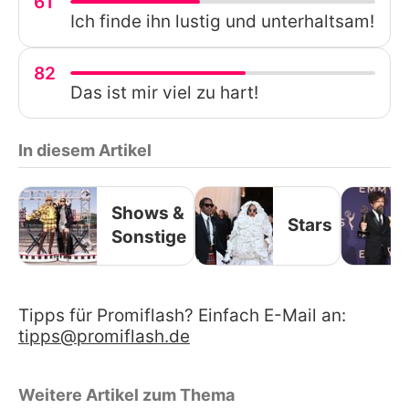
61
Ich finde ihn lustig und unterhaltsam!
82
Das ist mir viel zu hart!
In diesem Artikel
Shows &
Stars
Sonstige
Tipps für Promiflash? Einfach E-Mail an:
tipps@promiflash.de
Weitere Artikel zum Thema