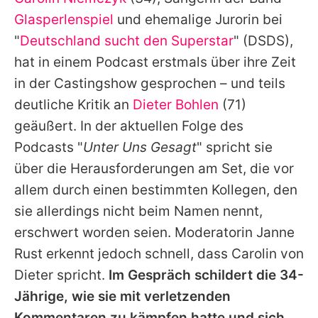
Alle Themen auf Promiflash
Glasperlenspiel
und ehemalige Jurorin bei
Jobs
"
Deutschland sucht den Superstar
" (
DSDS
),
hat in einem Podcast erstmals über ihre Zeit
App runterladen
in der Castingshow gesprochen – und teils
Team
deutliche Kritik an
Dieter Bohlen
(71)
geäußert. In der aktuellen Folge des
Redaktionelle Richtlinien
Podcasts "
Unter Uns Gesagt
" spricht sie
Impressum
über die Herausforderungen am Set, die vor
allem durch einen bestimmten Kollegen, den
Datenschutzerklärung
sie allerdings nicht beim Namen nennt,
Nutzungsbedingungen
erschwert worden seien. Moderatorin Janne
Utiq verwalten
Rust erkennt jedoch schnell, dass
Carolin
von
Dieter spricht.
Im Gespräch schildert die 34-
Jährige, wie sie mit verletzenden
Kommentaren zu kämpfen hatte und sich