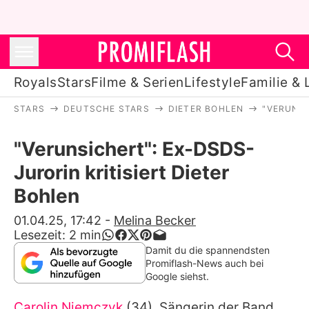
Royals
Stars
Filme & Serien
Lifestyle
Familie & 
STARS
DEUTSCHE STARS
DIETER BOHLEN
"VERUNSI
Royals
"Verunsichert": Ex-DSDS-
Stars
Jurorin kritisiert Dieter
Filme & Serien
Bohlen
Lifestyle
01.04.25, 17:42
-
Melina Becker
Lesezeit:
2
min
Familie & Liebe
Damit du die spannendsten
Promiflash-News auch bei
Promiflash Exklusiv
Google siehst.
Carolin Niemczyk
(34), Sängerin der Band