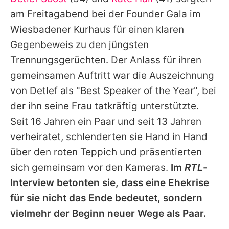
Alle Themen auf Promiflash
am Freitagabend bei der Founder Gala im
Jobs
Wiesbadener Kurhaus für einen klaren
Gegenbeweis zu den jüngsten
App runterladen
Trennungsgerüchten. Der Anlass für ihren
Team
gemeinsamen Auftritt war die Auszeichnung
von
Detlef
als "Best Speaker of the Year", bei
Redaktionelle Richtlinien
der ihn seine Frau tatkräftig unterstützte.
Impressum
Seit 16 Jahren ein Paar und seit 13 Jahren
verheiratet, schlenderten sie Hand in Hand
Datenschutzerklärung
über den roten Teppich und präsentierten
Nutzungsbedingungen
sich gemeinsam vor den Kameras.
Im
RTL
-
Utiq verwalten
Interview betonten sie, dass eine Ehekrise
für sie nicht das Ende bedeutet, sondern
vielmehr der Beginn neuer Wege als Paar.