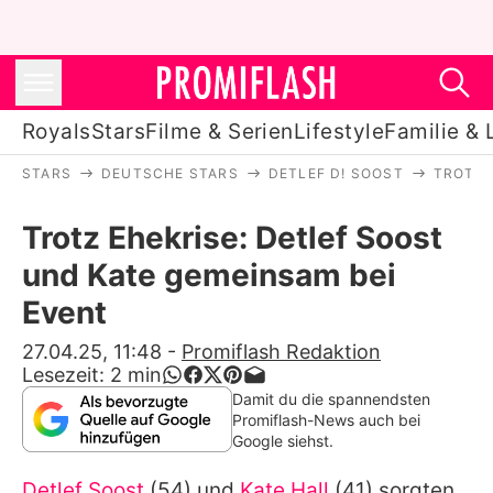
Royals
Stars
Filme & Serien
Lifestyle
Familie & 
STARS
DEUTSCHE STARS
DETLEF D! SOOST
TROTZ 
Royals
Trotz Ehekrise: Detlef Soost
Stars
und Kate gemeinsam bei
Filme & Serien
Event
Lifestyle
27.04.25, 11:48
-
Promiflash Redaktion
Lesezeit:
2
min
Familie & Liebe
Damit du die spannendsten
Promiflash-News auch bei
Promiflash Exklusiv
Google siehst.
Detlef Soost
(54) und
Kate Hall
(41) sorgten