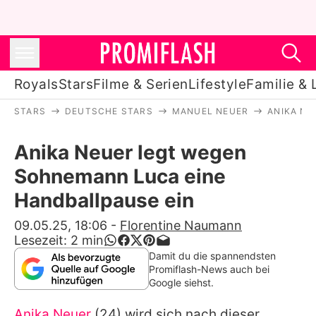
Royals
Stars
Filme & Serien
Lifestyle
Familie & 
STARS
DEUTSCHE STARS
MANUEL NEUER
ANIKA NE
Royals
Anika Neuer legt wegen
Stars
Sohnemann Luca eine
Filme & Serien
Handballpause ein
Lifestyle
09.05.25, 18:06
-
Florentine Naumann
Lesezeit:
2
min
Familie & Liebe
Damit du die spannendsten
Promiflash-News auch bei
Promiflash Exklusiv
Google siehst.
Anika Neuer
(24) wird sich nach dieser