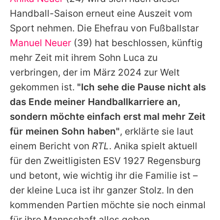
Alle Themen auf Promiflash
Handball-Saison erneut eine Auszeit vom
Jobs
Sport nehmen. Die Ehefrau von Fußballstar
Manuel Neuer
(39) hat beschlossen, künftig
App runterladen
mehr Zeit mit ihrem Sohn Luca zu
Team
verbringen, der im März 2024 zur Welt
gekommen ist.
"Ich sehe die Pause nicht als
Redaktionelle Richtlinien
das Ende meiner Handballkarriere an,
Impressum
sondern möchte einfach erst mal mehr Zeit
für meinen Sohn haben"
, erklärte sie laut
Datenschutzerklärung
einem Bericht von
RTL
.
Anika
spielt aktuell
Nutzungsbedingungen
für den Zweitligisten ESV 1927 Regensburg
Utiq verwalten
und betont, wie wichtig ihr die Familie ist –
der kleine
Luca
ist ihr ganzer Stolz. In den
kommenden Partien möchte sie noch einmal
für ihre Mannschaft alles geben.