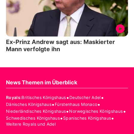
Ex-Prinz Andrew sagt aus: Maskierter
Mann verfolgte ihn
News Themen im Überblick
•
•
Royals
:
Britisches Königshaus
Deutscher Adel
•
•
Dänisches Königshaus
Fürstenhaus Monaco
•
•
Niederländisches Königshaus
Norwegisches Königshaus
•
•
Schwedisches Königshaus
Spanisches Königshaus
Weitere Royals und Adel