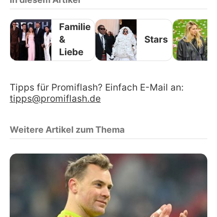
Familie
&
Stars
Liebe
Tipps für Promiflash? Einfach E-Mail an:
tipps@promiflash.de
Weitere Artikel zum Thema