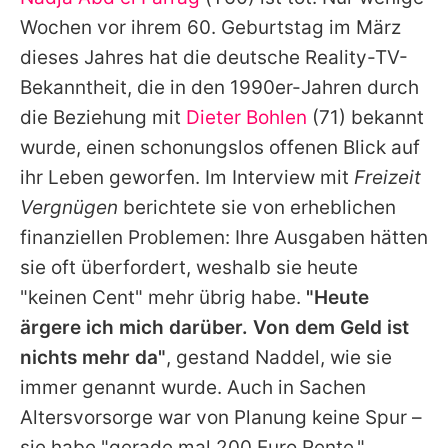
Alle Themen auf Promiflash
Wochen vor ihrem 60. Geburtstag im März
Jobs
dieses Jahres hat die deutsche Reality-TV-
Bekanntheit, die in den 1990er-Jahren durch
App runterladen
die Beziehung mit
Dieter Bohlen
(71) bekannt
Team
wurde, einen schonungslos offenen Blick auf
ihr Leben geworfen. Im Interview mit
Freizeit
Redaktionelle Richtlinien
Vergnügen
berichtete sie von erheblichen
Impressum
finanziellen Problemen: Ihre Ausgaben hätten
sie oft überfordert, weshalb sie heute
Datenschutzerklärung
"keinen Cent" mehr übrig habe.
"Heute
Nutzungsbedingungen
ärgere ich mich darüber. Von dem Geld ist
Utiq verwalten
nichts mehr da"
, gestand Naddel, wie sie
immer genannt wurde. Auch in Sachen
Altersvorsorge war von Planung keine Spur –
sie habe "gerade mal 200 Euro Rente."