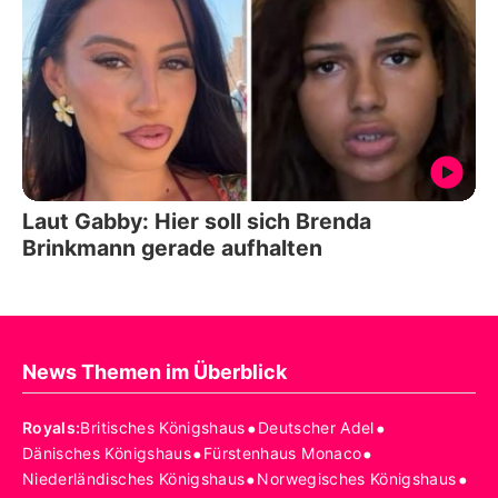
Laut Gabby: Hier soll sich Brenda
Brinkmann gerade aufhalten
News Themen im Überblick
•
•
Royals
:
Britisches Königshaus
Deutscher Adel
•
•
Dänisches Königshaus
Fürstenhaus Monaco
•
•
Niederländisches Königshaus
Norwegisches Königshaus