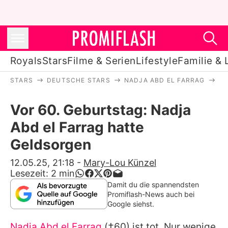
Royals
Stars
Filme & Serien
Lifestyle
Familie & 
STARS
DEUTSCHE STARS
NADJA ABD EL FARRAG
VO
Royals
Vor 60. Geburtstag: Nadja
Stars
Abd el Farrag hatte
Filme & Serien
Geldsorgen
Lifestyle
12.05.25, 21:18
-
Mary-Lou Künzel
Lesezeit:
2
min
Familie & Liebe
Damit du die spannendsten
Promiflash-News auch bei
Promiflash Exklusiv
Google siehst.
Nadja Abd el Farrag
(†60) ist tot. Nur wenige