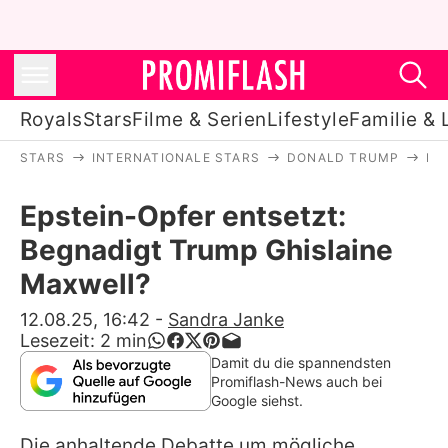
Royals
Stars
Filme & Serien
Lifestyle
Familie & 
STARS
INTERNATIONALE STARS
DONALD TRUMP
EP
Royals
Epstein-Opfer entsetzt:
Stars
Begnadigt Trump Ghislaine
Filme & Serien
Maxwell?
Lifestyle
12.08.25, 16:42
-
Sandra Janke
Lesezeit:
2
min
Familie & Liebe
Damit du die spannendsten
Promiflash-News auch bei
Promiflash Exklusiv
Google siehst.
Die anhaltende Debatte um mögliche