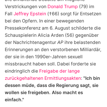
Alle Themen auf Promiflash
Verstrickungen von
Donald Trump
(79) im
Jobs
Fall
Jeffrey Epstein
(†66) sorgt für Entsetzen
bei den Opfern. In einer bewegenden
App runterladen
Pressekonferenz am 6. August schilderte die
Team
Schauspielerin
Alicia Arden
(56) gegenüber
der Nachrichtenagentur
AP
ihre belastenden
Redaktionelle Richtlinien
Erinnerungen an den verstorbenen Milliardär,
Impressum
der sie in den 1990er-Jahren sexuell
missbraucht haben soll. Dabei forderte sie
Datenschutzerklärung
eindringlich die
Freigabe der lange
Nutzungsbedingungen
zurückgehaltenen Ermittlungsakten
:
"Ich bin
Utiq verwalten
dessen müde, dass die Regierung sagt, sie
wollen sie freigeben. Also macht es
einfach."