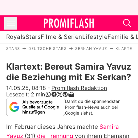
Royals
Stars
Filme & Serien
Lifestyle
Familie & 
STARS
DEUTSCHE STARS
SERKAN YAVUZ
KLARTEXT
Royals
Klartext: Bereut Samira Yavuz
Stars
die Beziehung mit Ex Serkan?
Filme & Serien
14.05.25, 08:18
-
Promiflash Redaktion
Lesezeit:
2
min
Lifestyle
Damit du die spannendsten
Promiflash-News auch bei
Familie & Liebe
Google siehst.
Promiflash Exklusiv
Im Februar dieses Jahres machte
Samira
Yavuz
(31)
die Trennung
von ihrem Ehemann