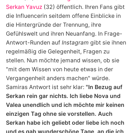
Alle Themen auf Promiflash
Serkan Yavuz
(32) öffentlich. Ihren Fans gibt
die Influencerin seitdem offene Einblicke in
Jobs
die Hintergründe der Trennung, ihre
App runterladen
Gefühlswelt und ihren Neuanfang. In Frage-
Team
Antwort-Runden auf
Instagram
gibt sie ihnen
regelmäßig die Gelegenheit, Fragen zu
Redaktionelle Richtlinien
stellen. Nun möchte jemand wissen, ob sie
Impressum
"mit dem Wissen von heute etwas in der
Vergangenheit anders machen" würde.
Datenschutzerklärung
Samiras
Antwort ist sehr klar:
"In Bezug auf
Nutzungsbedingungen
Serkan
rein gar nichts. Ich liebe Nova und
Valea unendlich und ich möchte mir keinen
Utiq verwalten
einzigen Tag ohne sie vorstellen. Auch
Serkan
habe ich geliebt oder liebe ich noch
und es gab wunderschöne Tage, an die ich