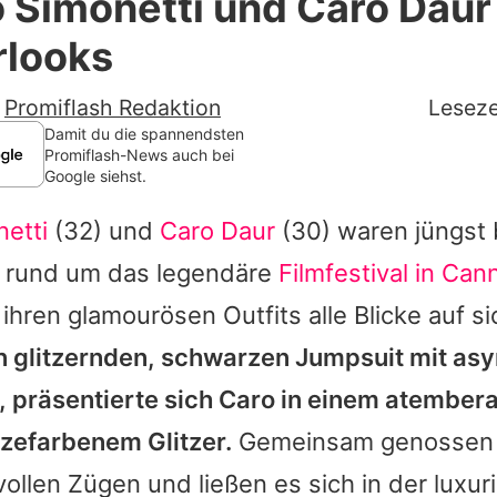
 Simonetti und Caro Daur
Filme & Serien
erlooks
Lifestyle
-
Promiflash Redaktion
Leseze
Familie & Liebe
Damit du die spannendsten
Promiflash-News auch bei
Google siehst.
Promiflash Exklusiv
etti
(32) und
Caro Daur
(30) waren jüngst 
Alle Themen auf Promiflash
en rund um das legendäre
Filmfestival in Can
Jobs
ihren glamourösen Outfits alle Blicke auf s
App runterladen
n glitzernden, schwarzen Jumpsuit mit a
Team
, präsentierte sich
Caro
in einem atember
nzefarbenem Glitzer.
Gemeinsam genossen 
Redaktionelle Richtlinien
ollen Zügen und ließen es sich in der luxur
Impressum