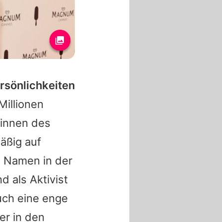
rsönlichkeiten
Millionen
rinnen des
mäßig auf
n Namen in der
 als Aktivist
uch eine enge
er in den