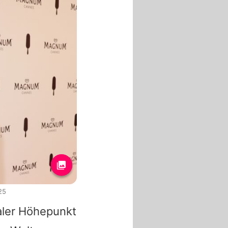
25
naler Höhepunkt