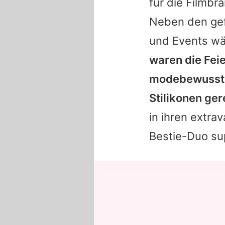
für die Filmbr
Neben den gef
und Events wä
waren die Feie
modebewusstes
Stilikonen ge
in ihren extra
Bestie-Duo su