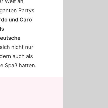
r Welt an.
ganten Partys
rdo
und
Caro
ls
deutsche
sich nicht nur
ndern auch als
e Spaß hatten.