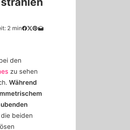
 strahlen
it:
2
min
bei den
nes
zu sehen
ich.
Während
symmetrischem
aubenden
die beiden
iösen