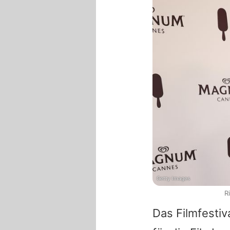
Getty Images
R
Das Filmfestiv