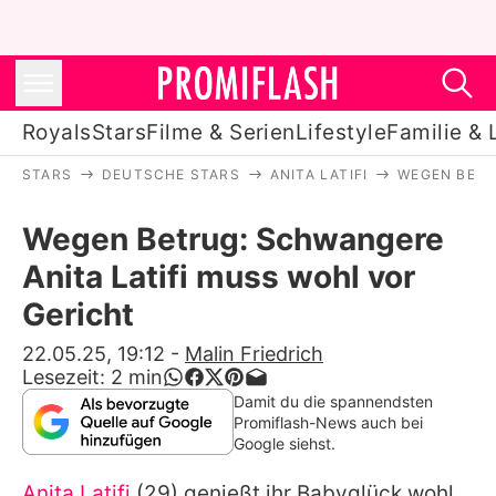
Royals
Stars
Filme & Serien
Lifestyle
Familie & 
STARS
DEUTSCHE STARS
ANITA LATIFI
WEGEN BETR
Royals
Wegen Betrug: Schwangere
Stars
Anita Latifi muss wohl vor
Filme & Serien
Gericht
Lifestyle
22.05.25, 19:12
-
Malin Friedrich
Lesezeit:
2
min
Familie & Liebe
Damit du die spannendsten
Promiflash-News auch bei
Promiflash Exklusiv
Google siehst.
Anita Latifi
(29) genießt ihr Babyglück wohl