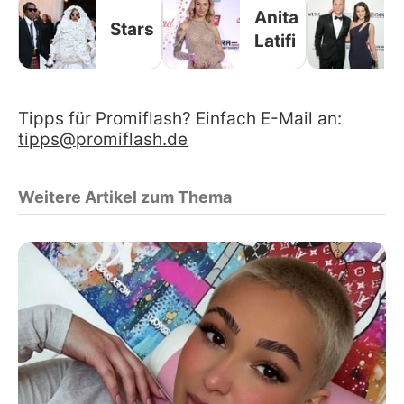
Anita
Stars
Latifi
Tipps für Promiflash? Einfach E-Mail an:
tipps@promiflash.de
Weitere Artikel zum Thema