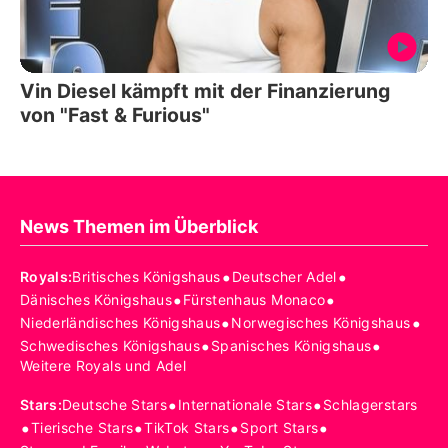
Vin Diesel kämpft mit der Finanzierung
von "Fast & Furious"
News Themen im Überblick
•
•
Royals
:
Britisches Königshaus
Deutscher Adel
•
•
Dänisches Königshaus
Fürstenhaus Monaco
•
•
Niederländisches Königshaus
Norwegisches Königshaus
•
•
Schwedisches Königshaus
Spanisches Königshaus
Weitere Royals und Adel
•
•
Stars
:
Deutsche Stars
Internationale Stars
Schlagerstars
•
•
•
•
Tierische Stars
TikTok Stars
Sport Stars