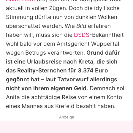
Alle Themen auf Promiflash
aktuell in vollen Zügen. Doch die idyllische
Jobs
Stimmung dürfte nun von dunklen Wolken
überschattet werden. Wie
Bild
erfahren
App runterladen
haben will, muss sich die
DSDS
-Bekanntheit
Team
wohl bald vor dem Amtsgericht Wuppertal
wegen Betrugs verantworten.
Grund dafür
Redaktionelle Richtlinien
ist eine Urlaubsreise nach Kreta, die sich
Impressum
das Reality-Sternchen für 3.374 Euro
gegönnt hat – laut Tatvorwurf allerdings
Datenschutzerklärung
nicht von ihrem eigenen Geld.
Demnach soll
Nutzungsbedingungen
Anita die achttägige Reise von einem Konto
Utiq verwalten
eines Mannes aus Krefeld bezahlt haben.
Anzeige