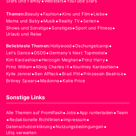
•
•
Stars und Family
Webstars
YouTube Stars
•
•
•
•
Themen
:
Beauty
Fashion
Kino und Film
Liebe
•
•
•
•
Mama und Baby
Musik
Reality TV
Serien
•
•
•
Shows und Sonstige
Sonstiges
Sport und Fitness
Urlaub und Reise
•
•
Beliebteste Themen
:
Hollywood
Dschungelcamp
•
•
•
Let's Dance
DSDS
Germany's Next Topmodel
•
•
•
Kim Kardashian
Herzogin Meghan
Prinz Harry
•
•
•
Prinz William
König Charles III
Kourtney Kardashian
•
•
•
•
Kylie Jenner
Ben Affleck
Brad Pitt
Prinzessin Beatrice
•
•
Britney Spears
Madonna
Katie Price
Sonstige Links
•
•
•
Alle Themen auf Promiflash
Jobs
App runterladen
Team
•
•
•
Redaktionelle Richtlinien
Impressum
•
•
Datenschutzerklärung
Nutzungsbedingungen
Utiq verwalten