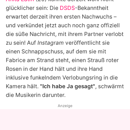
Alle Themen auf Promiflash
glücklicher sein: Die
DSDS
-Bekanntheit
Jobs
erwartet derzeit ihren ersten Nachwuchs –
und verkündet jetzt auch noch ganz offiziell
App runterladen
die süße Nachricht, mit ihrem Partner verlobt
Team
zu sein! Auf
Instagram
veröffentlicht sie
einen Schnappschuss, auf dem sie mit
Redaktionelle Richtlinien
Fabrice am Strand steht, einen Strauß roter
Impressum
Rosen in der Hand hält und ihre Hand
inklusive funkelndem Verlobungsring in die
Datenschutzerklärung
Kamera hält.
"Ich habe Ja gesagt"
, schwärmt
Nutzungsbedingungen
die Musikerin darunter.
Utiq verwalten
Anzeige