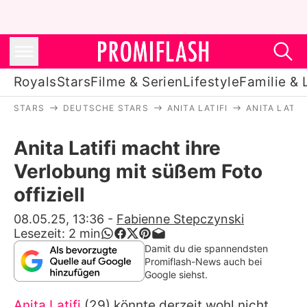
Royals
Stars
Filme & Serien
Lifestyle
Familie & 
STARS
DEUTSCHE STARS
ANITA LATIFI
ANITA LATIF
Royals
Anita Latifi macht ihre
Stars
Verlobung mit süßem Foto
Filme & Serien
offiziell
Lifestyle
08.05.25, 13:36
-
Fabienne Stepczynski
Lesezeit:
2
min
Familie & Liebe
Damit du die spannendsten
Promiflash-News auch bei
Promiflash Exklusiv
Google siehst.
Anita Latifi
(29) könnte derzeit wohl nicht