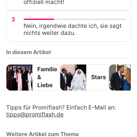
offiziell macht!
3
Nein, irgendwie dachte ich, sie sagt
nichts weiter dazu.
In diesem Artikel
Familie
&
Stars
Liebe
Tipps für Promiflash? Einfach E-Mail an:
tipps@promiflash.de
Weitere Artikel zum Thema