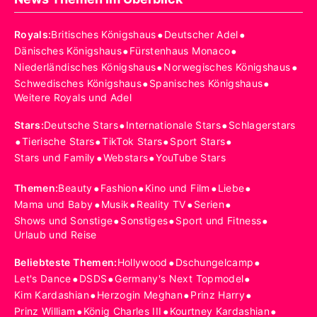
•
•
Royals
:
Britisches Königshaus
Deutscher Adel
•
•
Dänisches Königshaus
Fürstenhaus Monaco
•
•
Niederländisches Königshaus
Norwegisches Königshaus
•
•
Schwedisches Königshaus
Spanisches Königshaus
Weitere Royals und Adel
•
•
Stars
:
Deutsche Stars
Internationale Stars
Schlagerstars
•
•
•
•
Tierische Stars
TikTok Stars
Sport Stars
•
•
Stars und Family
Webstars
YouTube Stars
•
•
•
•
Themen
:
Beauty
Fashion
Kino und Film
Liebe
•
•
•
•
Mama und Baby
Musik
Reality TV
Serien
•
•
•
Shows und Sonstige
Sonstiges
Sport und Fitness
Urlaub und Reise
•
•
Beliebteste Themen
:
Hollywood
Dschungelcamp
•
•
•
Let's Dance
DSDS
Germany's Next Topmodel
•
•
•
Kim Kardashian
Herzogin Meghan
Prinz Harry
•
•
•
Prinz William
König Charles III
Kourtney Kardashian