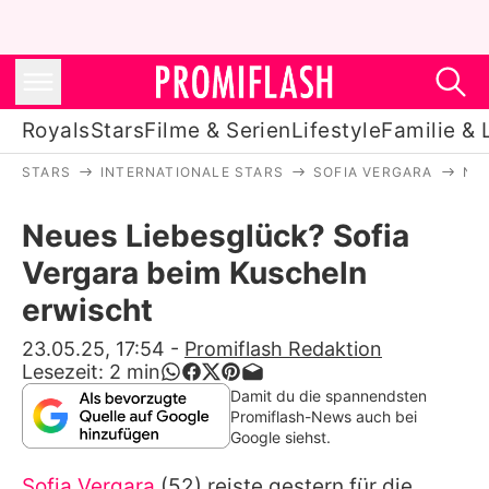
Royals
Stars
Filme & Serien
Lifestyle
Familie & 
STARS
INTERNATIONALE STARS
SOFIA VERGARA
NE
Royals
Neues Liebesglück? Sofia
Stars
Vergara beim Kuscheln
Filme & Serien
erwischt
Lifestyle
23.05.25, 17:54
-
Promiflash Redaktion
Lesezeit:
2
min
Familie & Liebe
Damit du die spannendsten
Promiflash-News auch bei
Promiflash Exklusiv
Google siehst.
Sofia Vergara
(52) reiste gestern für die