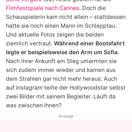
Alle Themen auf Promiflash
Filmfestspiele nach Cannes
. Doch die
Jobs
Schauspielerin kam nicht allein – stattdessen
hatte sie noch einen Mann im Schlepptau.
App runterladen
Und aktuelle Fotos zeigen die beiden
Team
ziemlich vertraut.
Während einer Bootsfahrt
legte er beispielsweise den Arm um Sofia.
Redaktionelle Richtlinien
Nach ihrer Ankunft am Steg umarmten sie
Impressum
sich zudem immer wieder und kamen aus
dem Strahlen gar nicht mehr heraus. Auch
Datenschutzerklärung
auf
Instagram
teilte der Hollywoodstar selbst
Nutzungsbedingungen
zwei Bilder mit seinem Begleiter. Läuft da
Utiq verwalten
was zwischen ihnen?
Anzeige