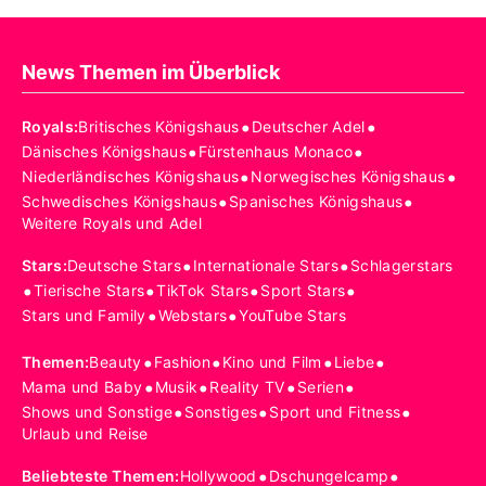
News Themen im Überblick
•
•
Royals
:
Britisches Königshaus
Deutscher Adel
•
•
Dänisches Königshaus
Fürstenhaus Monaco
•
•
Niederländisches Königshaus
Norwegisches Königshaus
•
•
Schwedisches Königshaus
Spanisches Königshaus
Weitere Royals und Adel
•
•
Stars
:
Deutsche Stars
Internationale Stars
Schlagerstars
•
•
•
•
Tierische Stars
TikTok Stars
Sport Stars
•
•
Stars und Family
Webstars
YouTube Stars
•
•
•
•
Themen
:
Beauty
Fashion
Kino und Film
Liebe
•
•
•
•
Mama und Baby
Musik
Reality TV
Serien
•
•
•
Shows und Sonstige
Sonstiges
Sport und Fitness
Urlaub und Reise
•
•
Beliebteste Themen
:
Hollywood
Dschungelcamp