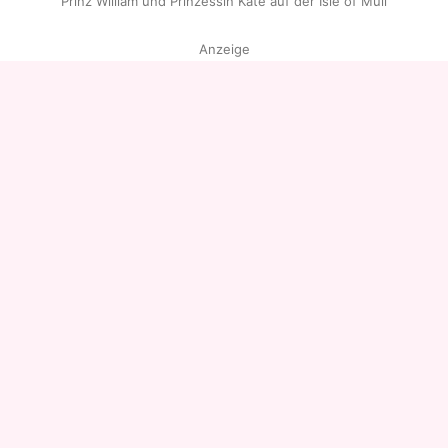
Prinz William und Prinzessin Kate auf der Isle of Mull
Anzeige