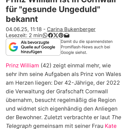
Alle Themen auf Promiflash
für "gesunde Ungeduld"
Jobs
bekannt
App runterladen
04.06.25, 11:18
-
Carina Bukenberger
Lesezeit:
2
min
Team
Damit du die spannendsten
Promiflash-News auch bei
Redaktionelle Richtlinien
Google siehst.
Prinz William
(42) zeigt einmal mehr, wie
Impressum
sehr ihm seine Aufgaben als Prinz von Wales
Datenschutzerklärung
am Herzen liegen: Der 42-Jährige, der 2022
Nutzungsbedingungen
die Verwaltung der Grafschaft Cornwall
übernahm, besucht regelmäßig die Region
Utiq verwalten
und widmet sich eigenhändig den Anliegen
der Bewohner. Zuletzt verbrachte er laut
The
Telegraph
gemeinsam mit seiner Frau
Kate