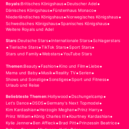
•
•
Royals
:
Britisches Königshaus
Deutscher Adel
•
•
Dänisches Königshaus
Fürstenhaus Monaco
•
•
Niederländisches Königshaus
Norwegisches Königshaus
•
•
Schwedisches Königshaus
Spanisches Königshaus
Weitere Royals und Adel
•
•
Stars
:
Deutsche Stars
Internationale Stars
Schlagerstars
•
•
•
•
Tierische Stars
TikTok Stars
Sport Stars
•
•
Stars und Family
Webstars
YouTube Stars
•
•
•
•
Themen
:
Beauty
Fashion
Kino und Film
Liebe
•
•
•
•
Mama und Baby
Musik
Reality TV
Serien
•
•
•
Shows und Sonstige
Sonstiges
Sport und Fitness
Urlaub und Reise
•
•
Beliebteste Themen
:
Hollywood
Dschungelcamp
•
•
•
Let's Dance
DSDS
Germany's Next Topmodel
•
•
•
Kim Kardashian
Herzogin Meghan
Prinz Harry
•
•
•
Prinz William
König Charles III
Kourtney Kardashian
•
•
•
•
Kylie Jenner
Ben Affleck
Brad Pitt
Prinzessin Beatrice