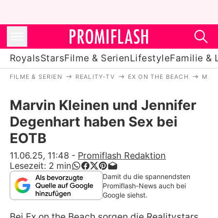
Royals
Stars
Filme & Serien
Lifestyle
Familie & 
FILME & SERIEN
REALITY-TV
EX ON THE BEACH
MARV
Royals
Marvin Kleinen und Jennifer
Stars
Degenhart haben Sex bei
Filme & Serien
EOTB
Lifestyle
11.06.25, 11:48
-
Promiflash Redaktion
Lesezeit:
2
min
Familie & Liebe
Damit du die spannendsten
Promiflash-News auch bei
Promiflash Exklusiv
Google siehst.
Bei Ex on the Beach sorgen die Realitystars