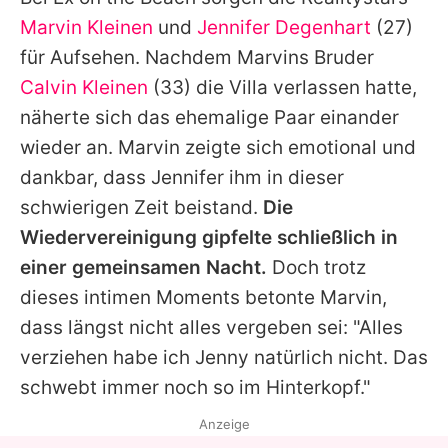
Alle Themen auf Promiflash
Marvin Kleinen
und
Jennifer Degenhart
(27)
Jobs
für Aufsehen. Nachdem
Marvins
Bruder
Calvin Kleinen
(33) die Villa verlassen hatte,
App runterladen
näherte sich das ehemalige Paar einander
Team
wieder an.
Marvin
zeigte sich emotional und
dankbar, dass
Jennifer
ihm in dieser
Redaktionelle Richtlinien
schwierigen Zeit beistand.
Die
Impressum
Wiedervereinigung gipfelte schließlich in
einer gemeinsamen Nacht.
Doch trotz
Datenschutzerklärung
dieses intimen Moments betonte
Marvin
,
Nutzungsbedingungen
dass längst nicht alles vergeben sei: "Alles
Utiq verwalten
verziehen habe ich Jenny natürlich nicht. Das
schwebt immer noch so im Hinterkopf."
Anzeige