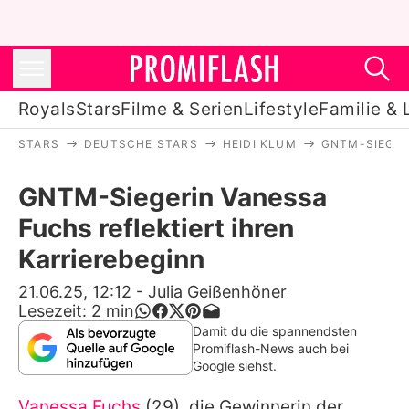
Royals
Stars
Filme & Serien
Lifestyle
Familie & 
STARS
DEUTSCHE STARS
HEIDI KLUM
GNTM-SIEGER
Royals
GNTM-Siegerin Vanessa
Stars
Fuchs reflektiert ihren
Filme & Serien
Karrierebeginn
Lifestyle
21.06.25, 12:12
-
Julia Geißenhöner
Lesezeit:
2
min
Familie & Liebe
Damit du die spannendsten
Promiflash-News auch bei
Promiflash Exklusiv
Google siehst.
Vanessa Fuchs
(29), die Gewinnerin der