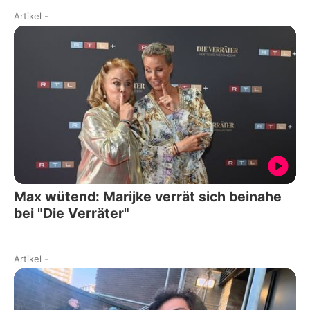
Artikel
-
Max wütend: Marijke verrät sich beinahe
bei "Die Verräter"
Artikel
-