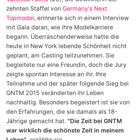
Alle Themen auf Promiflash
zehnten Staffel von
Germany's Next
Jobs
Topmodel
, erinnerte sich in einem Interview
mit
Gala
daran, wie ihre Modelkarriere
App runterladen
begann. Überraschenderweise hatte die
Team
heute in New York lebende Schönheit nicht
geplant, am Casting teilzunehmen. Sie
Redaktionelle Richtlinien
begleitete nur eine Freundin, doch die Jury
Impressum
zeigte spontan Interesse an ihr. Ihre
Teilnahme und der später folgende Sieg bei
Datenschutzerklärung
GNTM 2015 veränderten ihr Leben
Nutzungsbedingungen
nachhaltig. Besonders begeistert ist sie von
Utiq verwalten
den Erfahrungen, die sie damals als 18-
Jährige gemacht hat.
"Die Zeit bei GNTM
war wirklich die schönste Zeit in meinem
Leben"
, erzählte sie.