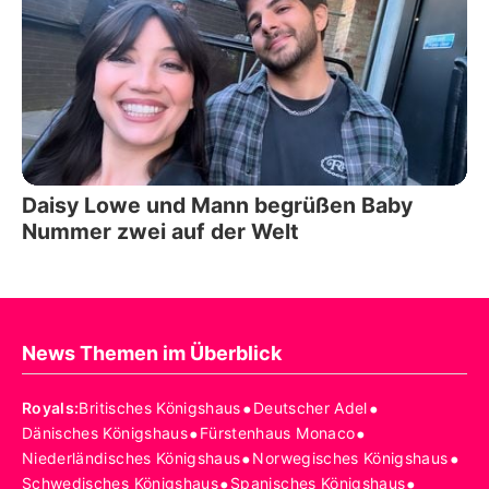
Daisy Lowe und Mann begrüßen Baby
Nummer zwei auf der Welt
News Themen im Überblick
•
•
Royals
:
Britisches Königshaus
Deutscher Adel
•
•
Dänisches Königshaus
Fürstenhaus Monaco
•
•
Niederländisches Königshaus
Norwegisches Königshaus
•
•
Schwedisches Königshaus
Spanisches Königshaus