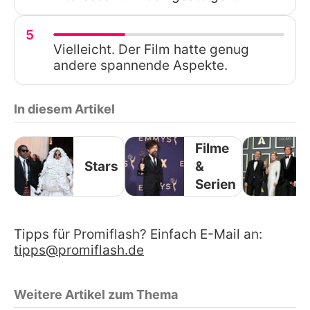
5
Vielleicht. Der Film hatte genug
andere spannende Aspekte.
In diesem Artikel
Filme
Stars
&
Serien
Tipps für Promiflash? Einfach E-Mail an:
tipps@promiflash.de
Weitere Artikel zum Thema