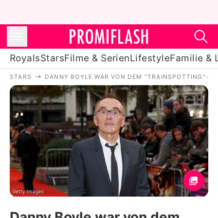
Royals
Stars
Filme & Serien
Lifestyle
Familie & 
STARS
DANNY BOYLE WAR VON DEM "TRAINSPOTTING"-E
Royals
Stars
Filme & Serien
Lifestyle
Familie & Liebe
Promiflash Exklusiv
Getty Images
Danny Boyle war von dem