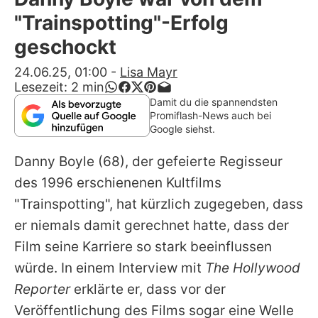
Alle Themen auf Promiflash
"Trainspotting"-Erfolg
Jobs
geschockt
App runterladen
24.06.25, 01:00
-
Lisa Mayr
Lesezeit:
2
min
Team
Damit du die spannendsten
Promiflash-News auch bei
Redaktionelle Richtlinien
Google siehst.
Danny Boyle
(68), der gefeierte Regisseur
Impressum
des 1996 erschienenen Kultfilms
Datenschutzerklärung
"Trainspotting", hat kürzlich zugegeben, dass
Nutzungsbedingungen
er niemals damit gerechnet hatte, dass der
Film seine Karriere so stark beeinflussen
Utiq verwalten
würde. In einem Interview mit
The Hollywood
Reporter
erklärte er, dass vor der
Veröffentlichung des Films sogar eine Welle