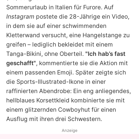
Alle Themen auf Promiflash
Sommerurlaub in Italien für Furore. Auf
Instagram
postete die 28-Jährige ein Video,
Jobs
in dem sie auf einer schwimmenden
App runterladen
Kletterwand versucht, eine Hangelstange zu
Team
greifen – lediglich bekleidet mit einem
Tanga-Bikini, ohne Oberteil.
"Ich hab’s fast
Redaktionelle Richtlinien
geschafft"
, kommentierte sie die Aktion mit
Impressum
einem passenden Emoji. Später zeigte sich
die Sports-Illustrated-Ikone in einer
Datenschutzerklärung
raffinierten Abendrobe: Ein eng anliegendes,
Nutzungsbedingungen
hellblaues Korsettkleid kombinierte sie mit
einem glitzernden Cowboyhut für einen
Utiq verwalten
Ausflug mit ihren drei Schwestern.
Anzeige