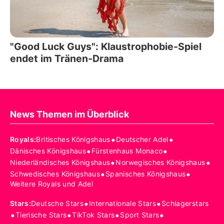
"Good Luck Guys": Klaustrophobie-Spiel
endet im Tränen-Drama
News Themen im Überblick
•
•
Royals
:
Britisches Königshaus
Deutscher Adel
•
•
Dänisches Königshaus
Fürstenhaus Monaco
•
•
Niederländisches Königshaus
Norwegisches Königshaus
•
•
Schwedisches Königshaus
Spanisches Königshaus
Weitere Royals und Adel
•
•
Stars
:
Deutsche Stars
Internationale Stars
Schlagerstars
•
•
•
•
Tierische Stars
TikTok Stars
Sport Stars