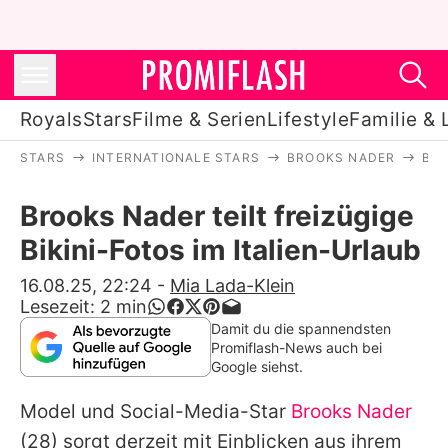
Royals
Stars
Filme & Serien
Lifestyle
Familie & 
STARS
INTERNATIONALE STARS
BROOKS NADER
BRO
Royals
Brooks Nader teilt freizügige
Stars
Bikini-Fotos im Italien-Urlaub
Filme & Serien
16.08.25, 22:24
-
Mia Lada-Klein
Lesezeit:
2
min
Lifestyle
Damit du die spannendsten
Promiflash-News auch bei
Familie & Liebe
Google siehst.
Promiflash Exklusiv
Model und Social-Media-Star
Brooks Nader
(28) sorgt derzeit mit Einblicken aus ihrem