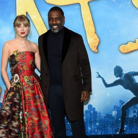
Filme & Serien
Lifestyle
Familie & Liebe
Promiflash Exklusiv
Alle Themen auf Promiflash
Jobs
App runterladen
Team
Redaktionelle Richtlinien
Impressum