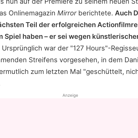
ris nun auf der Premiere zu seinem neuen St
 das Onlinemagazin
Mirror
berichtete.
Auch
D
ächsten Teil der erfolgreichen Actionfilmre
m Spiel haben – er sei wegen künstlerische
Ursprünglich war der "127 Hours"-Regisseu
menden Streifens vorgesehen, in dem Dani
ermutlich zum letzten Mal "geschüttelt, nic
.
Anzeige