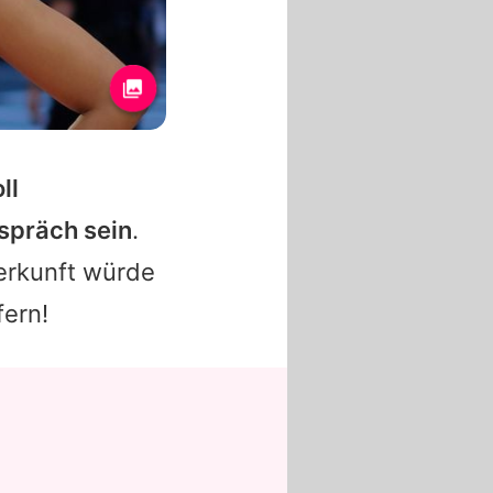
ll
spräch sein
.
Herkunft würde
fern!