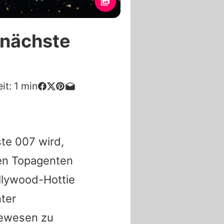
r nächste
it:
1
min
te 007 wird,
 den Topagenten
llywood-Hottie
nter
 gewesen zu