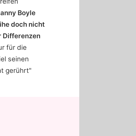
reifen
anny Boyle
ihe doch nicht
r Differenzen
r für die
el seinen
ht gerührt"