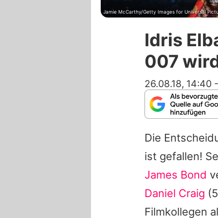
Jamie McCarthy/Getty Images for Universal Pict
Idris El
007 wird
26.08.18, 14:40
Die Entscheid
ist gefallen! 
James Bond
ve
Daniel Craig
(5
Filmkollegen a