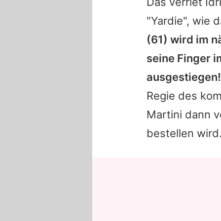
Das verriet Id
"Yardie", wie
(61) wird im n
seine Finger i
ausgestiegen!
Regie des kom
Martini dann v
bestellen wird