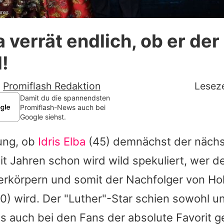
ures
Datenschutzerklärung
ba verrät endlich, ob er de
Nutzungsbedingungen
!
Utiq verwalten
-
Promiflash Redaktion
Leseze
Damit du die spannendsten
Promiflash-News auch bei
Google siehst.
ung, ob
Idris Elba
(45) demnächst der nächs
Seit Jahren schon wird wild spekuliert, wer
rkörpern und somit der Nachfolger von Ho
0) wird. Der "Luther"-Star schien sowohl u
ls auch bei den Fans der absolute Favorit