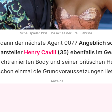
Schauspieler Idris Elba mit seiner Frau Sabrina
 dann der nächste Agent 007?
Angeblich so
arsteller
Henry Cavill
(35) ebenfalls im Ge
chtrainierten Body und seiner britischen 
schon einmal die Grundvoraussetzungen lie
Anzeige