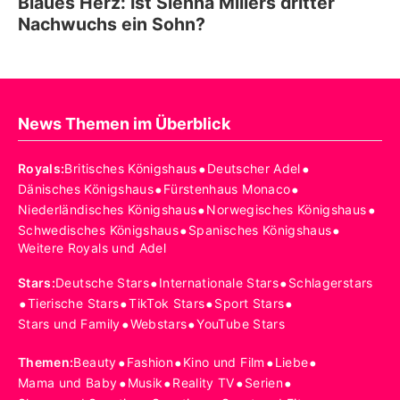
Blaues Herz: Ist Sienna Millers dritter
Nachwuchs ein Sohn?
News Themen im Überblick
•
•
Royals
:
Britisches Königshaus
Deutscher Adel
•
•
Dänisches Königshaus
Fürstenhaus Monaco
•
•
Niederländisches Königshaus
Norwegisches Königshaus
•
•
Schwedisches Königshaus
Spanisches Königshaus
Weitere Royals und Adel
•
•
Stars
:
Deutsche Stars
Internationale Stars
Schlagerstars
•
•
•
•
Tierische Stars
TikTok Stars
Sport Stars
•
•
Stars und Family
Webstars
YouTube Stars
•
•
•
•
Themen
:
Beauty
Fashion
Kino und Film
Liebe
•
•
•
•
Mama und Baby
Musik
Reality TV
Serien