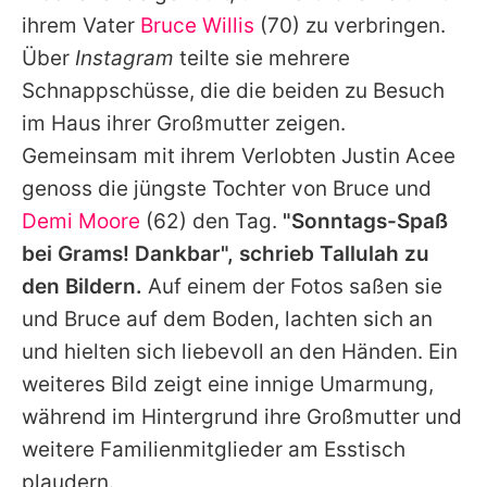
Alle Themen auf Promiflash
ihrem Vater
Bruce Willis
(70) zu verbringen.
Über
Instagram
teilte sie mehrere
Jobs
Schnappschüsse, die die beiden zu Besuch
App runterladen
im Haus ihrer Großmutter zeigen.
Team
Gemeinsam mit ihrem Verlobten Justin Acee
genoss die jüngste Tochter von
Bruce
und
Redaktionelle Richtlinien
Demi Moore
(62) den Tag.
"Sonntags-Spaß
Impressum
bei Grams! Dankbar", schrieb
Tallulah
zu
den Bildern.
Auf einem der Fotos saßen sie
Datenschutzerklärung
und
Bruce
auf dem Boden, lachten sich an
Nutzungsbedingungen
und hielten sich liebevoll an den Händen. Ein
weiteres Bild zeigt eine innige Umarmung,
Utiq verwalten
während im Hintergrund ihre Großmutter und
weitere Familienmitglieder am Esstisch
plaudern.