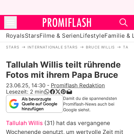
Royals
Stars
Filme & Serien
Lifestyle
Familie & 
STARS
INTERNATIONALE STARS
BRUCE WILLIS
TALL
Royals
Tallulah Willis teilt rührende
Stars
Fotos mit ihrem Papa Bruce
Filme & Serien
23.06.25, 14:30
-
Promiflash Redaktion
Lesezeit:
2
min
Lifestyle
Damit du die spannendsten
Promiflash-News auch bei
Familie & Liebe
Google siehst.
Promiflash Exklusiv
Tallulah Willis
(31) hat das vergangene
Wochenende genutzt, um wertvolle Zeit mit