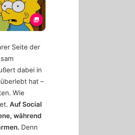
rer Seite der
nsam
ußert dabei in
überlebt hat –
ten. Wie
tet.
Auf Social
hene, während
ärmen.
Denn