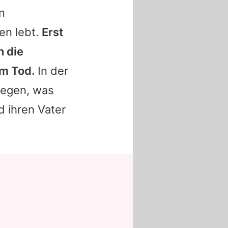
in
en lebt.
Erst
n die
m Tod.
In der
ulegen, was
 ihren Vater