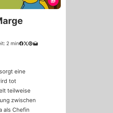
 Marge
it:
2
min
sorgt eine
rd tot
elt teilweise
ehung zwischen
 als Chefin