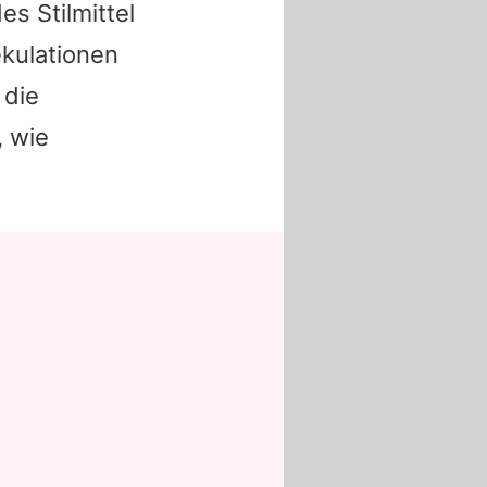
s Stilmittel
ekulationen
 die
, wie