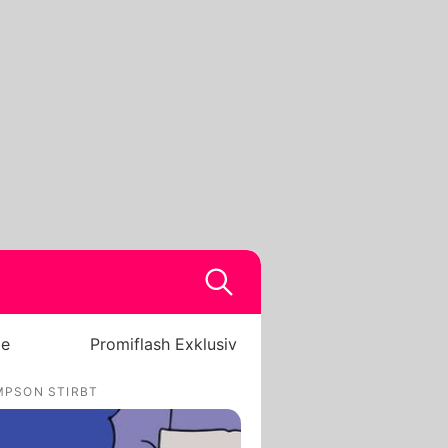
be
Promiflash Exklusiv
MPSON STIRBT