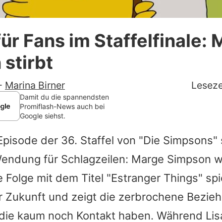
Datenschutzerklärung
ür Fans im Staffelfinale:
Nutzungsbedingungen
stirbt
Utiq verwalten
-
Marina Birner
Leseze
Damit du die spannendsten
Promiflash-News auch bei
Google siehst.
 Episode der 36. Staffel von "Die Simpsons" 
endung für Schlagzeilen: Marge Simpson wi
e Folge mit dem Titel "Estranger Things" spi
er Zukunft und zeigt die zerbrochene Bezi
 die kaum noch Kontakt haben. Während Lisa