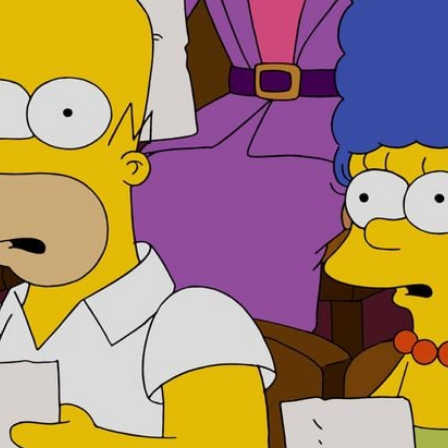
Filme & Serien
Lifestyle
Familie & Liebe
Promiflash Exklusiv
Alle Themen auf Promiflash
Jobs
App runterladen
Team
Redaktionelle Richtlinien
Impressum