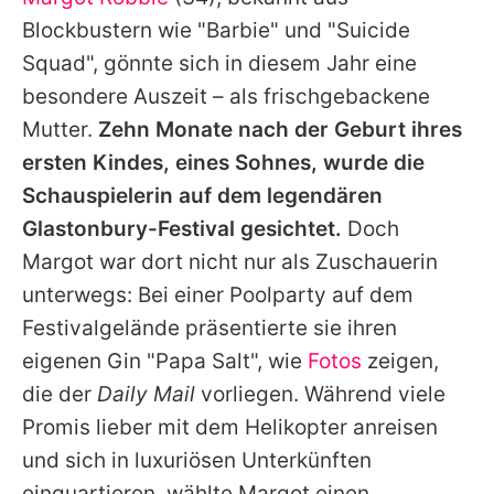
Alle Themen auf Promiflash
Blockbustern wie "Barbie" und "Suicide
Jobs
Squad", gönnte sich in diesem Jahr eine
besondere Auszeit – als frischgebackene
App runterladen
Mutter.
Zehn Monate nach der Geburt ihres
Team
ersten Kindes, eines Sohnes, wurde die
Schauspielerin auf dem legendären
Redaktionelle Richtlinien
Glastonbury-Festival gesichtet.
Doch
Impressum
Margot
war dort nicht nur als Zuschauerin
unterwegs: Bei einer Poolparty auf dem
Datenschutzerklärung
Festivalgelände präsentierte sie ihren
Nutzungsbedingungen
eigenen Gin "Papa Salt", wie
Fotos
zeigen,
Utiq verwalten
die der
Daily Mail
vorliegen. Während viele
Promis lieber mit dem Helikopter anreisen
und sich in luxuriösen Unterkünften
einquartieren, wählte
Margot
einen