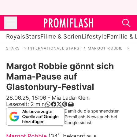
Royals
Stars
Filme & Serien
Lifestyle
Familie & 
STARS
INTERNATIONALE STARS
MARGOT ROBBIE
MA
Royals
Margot Robbie gönnt sich
Stars
Mama-Pause auf
Filme & Serien
Glastonbury-Festival
Lifestyle
28.06.25, 15:06
-
Mia Lada-Klein
Lesezeit:
2
min
Familie & Liebe
Damit du die spannendsten
Promiflash-News auch bei
Promiflash Exklusiv
Google siehst.
Margot Robbie
(34), bekannt aus