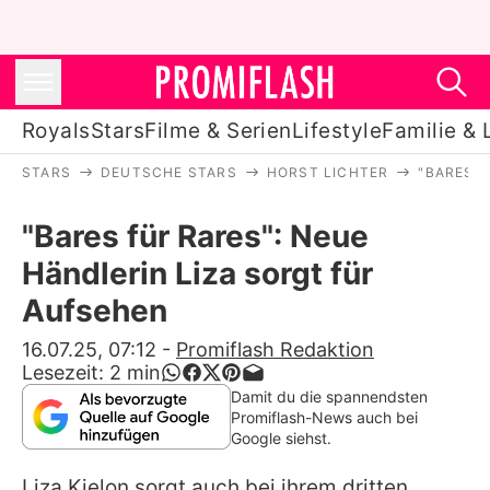
Royals
Stars
Filme & Serien
Lifestyle
Familie & 
STARS
DEUTSCHE STARS
HORST LICHTER
"BARES F
Royals
"Bares für Rares": Neue
Stars
Händlerin Liza sorgt für
Filme & Serien
Aufsehen
Lifestyle
16.07.25, 07:12
-
Promiflash Redaktion
Lesezeit:
2
min
Familie & Liebe
Damit du die spannendsten
Promiflash-News auch bei
Promiflash Exklusiv
Google siehst.
Liza Kielon
sorgt auch bei ihrem dritten