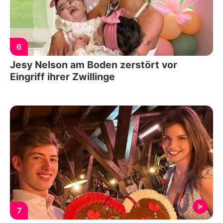
6
Jesy Nelson am Boden zerstört vor
Eingriff ihrer Zwillinge
7