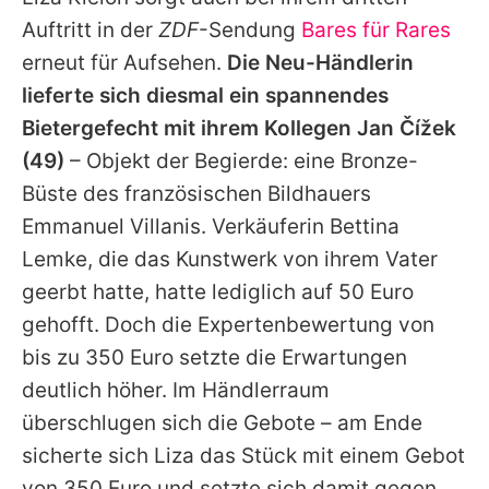
Alle Themen auf Promiflash
Auftritt in der
ZDF
-Sendung
Bares für Rares
Jobs
erneut für Aufsehen.
Die Neu-Händlerin
lieferte sich diesmal ein spannendes
App runterladen
Bietergefecht mit ihrem Kollegen
Jan Čížek
Team
(49)
– Objekt der Begierde: eine Bronze-
Büste des französischen Bildhauers
Redaktionelle Richtlinien
Emmanuel Villanis. Verkäuferin Bettina
Impressum
Lemke, die das Kunstwerk von ihrem Vater
geerbt hatte, hatte lediglich auf 50 Euro
Datenschutzerklärung
gehofft. Doch die Expertenbewertung von
Nutzungsbedingungen
bis zu 350 Euro setzte die Erwartungen
Utiq verwalten
deutlich höher. Im Händlerraum
überschlugen sich die Gebote – am Ende
sicherte sich
Liza
das Stück mit einem Gebot
von 350 Euro und setzte sich damit gegen