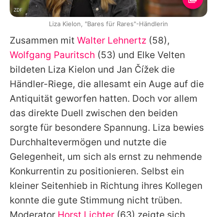
ZDF
Liza Kielon, "Bares für Rares"-Händlerin
Zusammen mit
Walter Lehnertz
(58),
Wolfgang Pauritsch
(53) und Elke Velten
bildeten
Liza Kielon
und
Jan Čížek
die
Händler-Riege, die allesamt ein Auge auf die
Antiquität geworfen hatten. Doch vor allem
das direkte Duell zwischen den beiden
sorgte für besondere Spannung.
Liza
bewies
Durchhaltevermögen und nutzte die
Gelegenheit, um sich als ernst zu nehmende
Konkurrentin zu positionieren. Selbst ein
kleiner Seitenhieb in Richtung ihres Kollegen
konnte die gute Stimmung nicht trüben.
Moderator
Horst Lichter
(63) zeigte sich