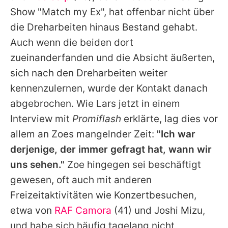
Alle Themen auf Promiflash
Show
"Match my Ex"
, hat offenbar nicht über
die Dreharbeiten hinaus Bestand gehabt.
Jobs
Auch wenn die beiden dort
App runterladen
zueinanderfanden und die Absicht äußerten,
Team
sich nach den Dreharbeiten weiter
kennenzulernen, wurde der Kontakt danach
Redaktionelle Richtlinien
abgebrochen. Wie
Lars
jetzt in einem
Impressum
Interview mit
Promiflash
erklärte, lag dies vor
allem an
Zoes
mangelnder Zeit:
"Ich war
Datenschutzerklärung
derjenige, der immer gefragt hat, wann wir
Nutzungsbedingungen
uns sehen."
Zoe
hingegen sei beschäftigt
gewesen, oft auch mit anderen
Utiq verwalten
Freizeitaktivitäten wie Konzertbesuchen,
etwa von
RAF Camora
(41) und Joshi Mizu,
und habe sich häufig tagelang nicht