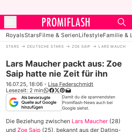
Royals
Stars
Filme & Serien
Lifestyle
Familie & 
STARS
DEUTSCHE STARS
ZOE SAIP
LARS MAUCHER P
Royals
Lars Maucher packt aus: Zoe
Stars
Saip hatte nie Zeit für ihn
Filme & Serien
16.07.25, 18:06
-
Lisa Federschmidt
Lesezeit:
2
min
Lifestyle
Damit du die spannendsten
Promiflash-News auch bei
Familie & Liebe
Google siehst.
Promiflash Exklusiv
Die Beziehung zwischen
Lars Maucher
(28)
und
Zoe Saip
(25), bekannt aus der Dating-