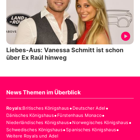
Liebes-Aus: Vanessa Schmitt ist schon
über Ex Raúl hinweg
News Themen im Überblick
•
•
Royals
:
Britisches Königshaus
Deutscher Adel
•
•
Dänisches Königshaus
Fürstenhaus Monaco
•
•
Niederländisches Königshaus
Norwegisches Königshaus
•
•
Schwedisches Königshaus
Spanisches Königshaus
Weitere Royals und Adel