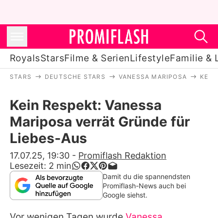
Royals
Stars
Filme & Serien
Lifestyle
Familie & 
STARS
DEUTSCHE STARS
VANESSA MARIPOSA
KEIN
Royals
Kein Respekt: Vanessa
Stars
Mariposa verrät Gründe für
Filme & Serien
Liebes-Aus
Lifestyle
17.07.25, 19:30
-
Promiflash Redaktion
Lesezeit:
2
min
Familie & Liebe
Damit du die spannendsten
Promiflash-News auch bei
Promiflash Exklusiv
Google siehst.
Vor wenigen Tagen wurde
Vanessa