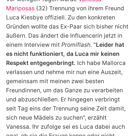
Alle Themen auf Promiflash
Mariposas
(32) Trennung von ihrem Freund
Jobs
Luca Kiesbye
offiziell. Zu den konkreten
Gründen wollte das Ex-Paar sich bisher nicht
App runterladen
äußern. Das ändert die Influencerin jetzt in
Team
einem Interview mit
Promiflash
. "
Leider hat
es nicht funktioniert, da
Luca
mir keinen
Redaktionelle Richtlinien
Respekt entgegenbringt.
Ich habe Mallorca
Impressum
verlassen und nehme mir nun eine Auszeit,
gemeinsam mit meinen zwei besten
Datenschutzerklärung
Freundinnen, um das Ganze zu verarbeiten
Nutzungsbedingungen
und abzuschließen. Er hingegen verbringt
Utiq verwalten
seit Tag eins der Trennung seine Zeit damit,
sich neue Mädels zu suchen", erzählt
Vanessa
. Ihr zufolge sei es
Luca
dabei auch
egal, ob sie die Frauen kenne oder nicht.