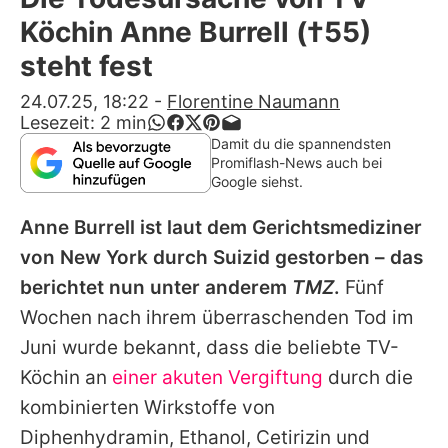
Alle Themen auf Promiflash
Köchin Anne Burrell (†55)
Jobs
steht fest
App runterladen
24.07.25, 18:22
-
Florentine Naumann
Lesezeit:
2
min
Team
Damit du die spannendsten
Promiflash-News auch bei
Redaktionelle Richtlinien
Google siehst.
Anne Burrell
ist laut dem Gerichtsmediziner
Impressum
von New York durch Suizid gestorben – das
Datenschutzerklärung
berichtet nun unter anderem
TMZ
.
Fünf
Nutzungsbedingungen
Wochen nach ihrem überraschenden Tod im
Juni wurde bekannt, dass die beliebte TV-
Utiq verwalten
Köchin an
einer akuten Vergiftung
durch die
kombinierten Wirkstoffe von
Diphenhydramin, Ethanol, Cetirizin und