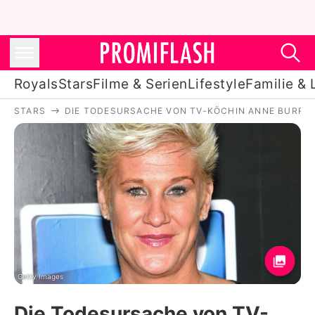
Royals
Stars
Filme & Serien
Lifestyle
Familie & 
STARS
DIE TODESURSACHE VON TV-KÖCHIN ANNE BURRELL
Royals
Stars
Filme & Serien
Lifestyle
Familie & Liebe
Promiflash Exklusiv
Getty Images
Die Todesursache von TV-