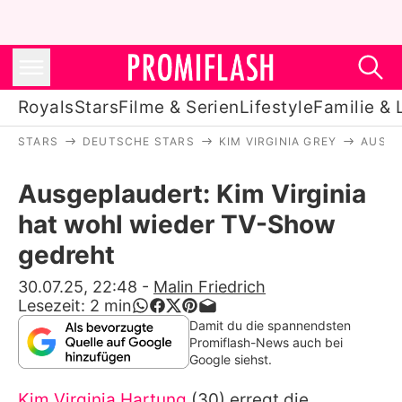
Royals
Stars
Filme & Serien
Lifestyle
Familie & 
STARS
DEUTSCHE STARS
KIM VIRGINIA GREY
AUSGE
Royals
Ausgeplaudert: Kim Virginia
Stars
hat wohl wieder TV-Show
Filme & Serien
gedreht
Lifestyle
30.07.25, 22:48
-
Malin Friedrich
Lesezeit:
2
min
Familie & Liebe
Damit du die spannendsten
Promiflash-News auch bei
Promiflash Exklusiv
Google siehst.
Kim Virginia Hartung
(30) erregt die