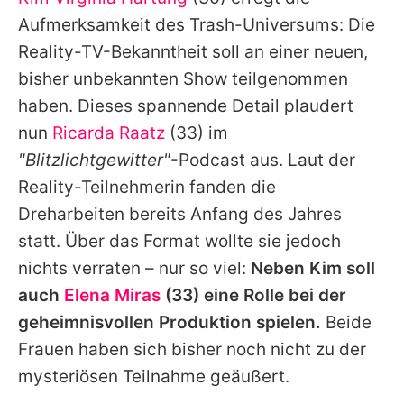
Alle Themen auf Promiflash
Aufmerksamkeit des Trash-Universums: Die
Jobs
Reality-TV-Bekanntheit soll an einer neuen,
bisher unbekannten Show teilgenommen
App runterladen
haben. Dieses spannende Detail plaudert
Team
nun
Ricarda Raatz
(33) im
"Blitzlichtgewitter"
-Podcast aus. Laut der
Redaktionelle Richtlinien
Reality-Teilnehmerin fanden die
Impressum
Dreharbeiten bereits Anfang des Jahres
statt. Über das Format wollte sie jedoch
Datenschutzerklärung
nichts verraten – nur so viel:
Neben
Kim
soll
Nutzungsbedingungen
auch
Elena Miras
(33) eine Rolle bei der
Utiq verwalten
geheimnisvollen Produktion spielen.
Beide
Frauen haben sich bisher noch nicht zu der
mysteriösen Teilnahme geäußert.