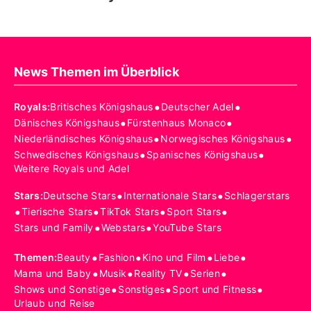
News Themen im Überblick
•
•
Royals
:
Britisches Königshaus
Deutscher Adel
•
•
Dänisches Königshaus
Fürstenhaus Monaco
•
•
Niederländisches Königshaus
Norwegisches Königshaus
•
•
Schwedisches Königshaus
Spanisches Königshaus
Weitere Royals und Adel
•
•
Stars
:
Deutsche Stars
Internationale Stars
Schlagerstars
•
•
•
•
Tierische Stars
TikTok Stars
Sport Stars
•
•
Stars und Family
Webstars
YouTube Stars
•
•
•
•
Themen
:
Beauty
Fashion
Kino und Film
Liebe
•
•
•
•
Mama und Baby
Musik
Reality TV
Serien
•
•
•
Shows und Sonstige
Sonstiges
Sport und Fitness
Urlaub und Reise