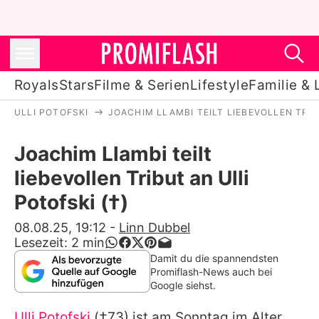
Royals
Stars
Filme & Serien
Lifestyle
Familie & 
ULLI POTOFSKI
JOACHIM LLAMBI TEILT LIEBEVOLLEN TRIB
Royals
Joachim Llambi teilt
Stars
liebevollen Tribut an Ulli
Filme & Serien
Potofski (†)
Lifestyle
08.08.25, 19:12
-
Linn Dubbel
Lesezeit:
2
min
Familie & Liebe
Damit du die spannendsten
Promiflash-News auch bei
Promiflash Exklusiv
Google siehst.
Ulli Potofski
(†73) ist am Sonntag im Alter