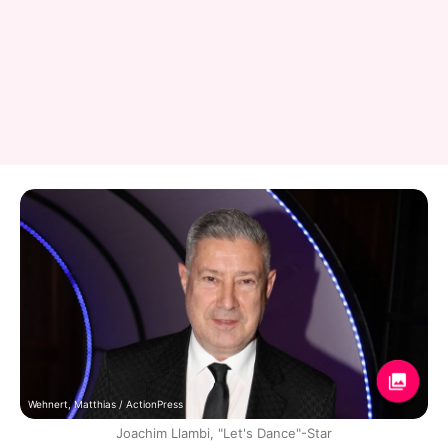
Wehnert, Matthias / ActionPress
Joachim Llambi, "Let's Dance"-Star