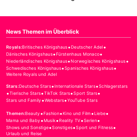
News Themen im Überblick
•
•
Royals
:
Britisches Königshaus
Deutscher Adel
•
•
Dänisches Königshaus
Fürstenhaus Monaco
•
•
Niederländisches Königshaus
Norwegisches Königshaus
•
•
Schwedisches Königshaus
Spanisches Königshaus
Weitere Royals und Adel
•
•
Stars
:
Deutsche Stars
Internationale Stars
Schlagerstars
•
•
•
•
Tierische Stars
TikTok Stars
Sport Stars
•
•
Stars und Family
Webstars
YouTube Stars
•
•
•
•
Themen
:
Beauty
Fashion
Kino und Film
Liebe
•
•
•
•
Mama und Baby
Musik
Reality TV
Serien
•
•
•
Shows und Sonstige
Sonstiges
Sport und Fitness
Urlaub und Reise