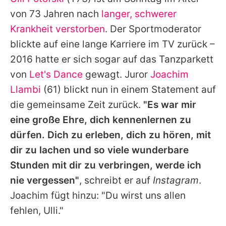
Alle Themen auf Promiflash
von 73 Jahren nach
langer, schwerer
Jobs
Krankheit verstorben
. Der Sportmoderator
blickte auf eine lange Karriere im TV zurück –
App runterladen
2016 hatte er sich sogar auf das Tanzparkett
Team
von
Let's Dance
gewagt. Juror
Joachim
Llambi
(61) blickt nun in einem Statement auf
Redaktionelle Richtlinien
die gemeinsame Zeit zurück.
"Es war mir
Impressum
eine große Ehre, dich kennenlernen zu
dürfen. Dich zu erleben, dich zu hören, mit
Datenschutzerklärung
dir zu lachen und so viele wunderbare
Nutzungsbedingungen
Stunden mit dir zu verbringen, werde ich
Utiq verwalten
nie vergessen"
, schreibt er auf
Instagram
.
Joachim fügt hinzu: "Du wirst uns allen
fehlen, Ulli."