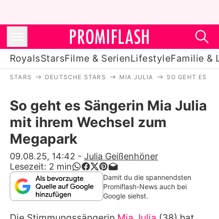
Royals
Stars
Filme & Serien
Lifestyle
Familie & 
STARS
DEUTSCHE STARS
MIA JULIA
SO GEHT ES S
Royals
So geht es Sängerin Mia Julia
Stars
mit ihrem Wechsel zum
Filme & Serien
Megapark
Lifestyle
09.08.25, 14:42
-
Julia Geißenhöner
Lesezeit:
2
min
Familie & Liebe
Damit du die spannendsten
Promiflash-News auch bei
Promiflash Exklusiv
Google siehst.
Die Stimmungssängerin
Mia Julia
(38) hat