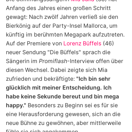
Alle Themen auf Promiflash
Anfang des Jahres einen großen Schritt
Jobs
gewagt: Nach zwölf Jahren verließ sie den
Bierkönig auf der Party-Insel Mallorca, um
App runterladen
künftig im berühmten Megapark aufzutreten.
Team
Auf der Premiere von
Lorenz Büffels
(46)
neuer Sendung "Die
Büffels
" sprach die
Redaktionelle Richtlinien
Sängerin im
Promiflash
-Interview offen über
Impressum
diesen Wechsel. Dabei zeigte sich
Mia
zufrieden und bekräftigte:
"Ich bin sehr
Datenschutzerklärung
glücklich mit meiner Entscheidung. Ich
Nutzungsbedingungen
habe keine Sekunde bereut und bin mega
Utiq verwalten
happy."
Besonders zu Beginn sei es für sie
eine Herausforderung gewesen, sich an die
neue Bühne zu gewöhnen, aber mittlerweile
fühle sie sich angekommen.