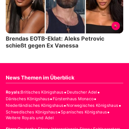
Brendas EOTB-Eklat: Aleks Petrovic
schießt gegen Ex Vanessa
News Themen im Überblick
•
•
Royals
:
Britisches Königshaus
Deutscher Adel
•
•
Dänisches Königshaus
Fürstenhaus Monaco
•
•
Niederländisches Königshaus
Norwegisches Königshaus
•
•
Schwedisches Königshaus
Spanisches Königshaus
Weitere Royals und Adel
Stars
:
Deutsche Stars
Internationale Stars
Schlagerstars