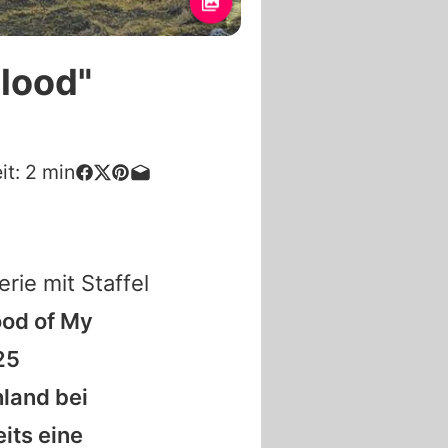
Blood"
it:
2
min
ie mit Staffel
ood of My
25
hland bei
its eine