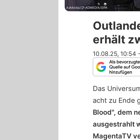
AdMedia//Z-ADMEDIA/SIPA
Outlande
erhält z
10.08.25, 10:54
Das Universu
acht zu Ende 
Blood", dem n
ausgestrahlt w
MagentaTV ver