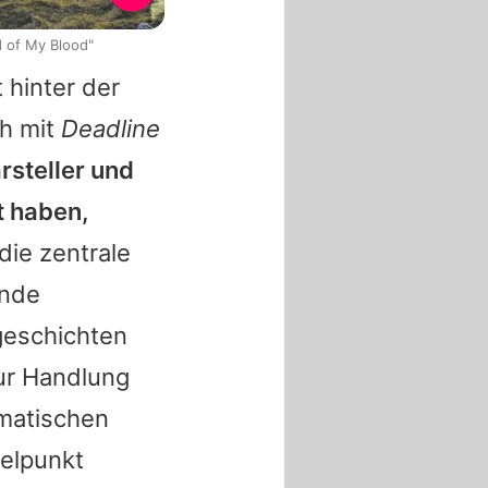
d of My Blood"
hinter der
ch mit
Deadline
rsteller und
t haben,
die zentrale
ende
geschichten
zur Handlung
amatischen
telpunkt