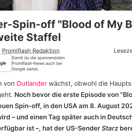
Datenschutzerklärung
r-Spin-off "Blood of My 
Nutzungsbedingungen
weite Staffel
Utiq verwalten
-
Promiflash Redaktion
Leseze
Damit du die spannendsten
Promiflash-News auch bei
Google siehst.
m von
Outlander
wächst, obwohl die Hauptser
geht.
Noch bevor die erste Episode von "Bl
euen Spin-off, in den USA am 8. August 20
ird – und einen Tag später auch in Deutsc
fügbar ist –, hat der US-Sender
Starz
bere