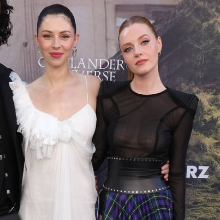
Filme & Serien
Lifestyle
Familie & Liebe
Promiflash Exklusiv
Alle Themen auf Promiflash
Jobs
App runterladen
Team
Redaktionelle Richtlinien
Impressum