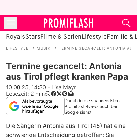
Royals
Stars
Filme & Serien
Lifestyle
Familie & 
LIFESTYLE
MUSIK
TERMINE GECANCELT: ANTONIA AUS
Royals
Termine gecancelt: Antonia
Stars
aus Tirol pflegt kranken Papa
Filme & Serien
10.08.25, 14:30
-
Lisa Mayr
Lesezeit:
2
min
Lifestyle
Damit du die spannendsten
Promiflash-News auch bei
Familie & Liebe
Google siehst.
Promiflash Exklusiv
Die Sängerin
Antonia aus Tirol
(45) hat eine
schwierige Entscheidung getroffen: Sie