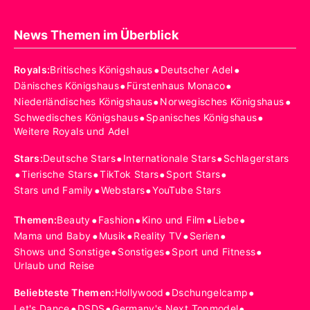
News Themen im Überblick
•
•
Royals
:
Britisches Königshaus
Deutscher Adel
•
•
Dänisches Königshaus
Fürstenhaus Monaco
•
•
Niederländisches Königshaus
Norwegisches Königshaus
•
•
Schwedisches Königshaus
Spanisches Königshaus
Weitere Royals und Adel
•
•
Stars
:
Deutsche Stars
Internationale Stars
Schlagerstars
•
•
•
•
Tierische Stars
TikTok Stars
Sport Stars
•
•
Stars und Family
Webstars
YouTube Stars
•
•
•
•
Themen
:
Beauty
Fashion
Kino und Film
Liebe
•
•
•
•
Mama und Baby
Musik
Reality TV
Serien
•
•
•
Shows und Sonstige
Sonstiges
Sport und Fitness
Urlaub und Reise
•
•
Beliebteste Themen
:
Hollywood
Dschungelcamp
•
•
•
Let's Dance
DSDS
Germany's Next Topmodel