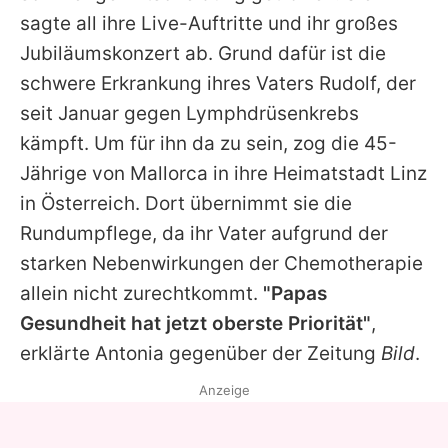
Alle Themen auf Promiflash
sagte all ihre Live-Auftritte und ihr großes
Jubiläumskonzert ab. Grund dafür ist die
Jobs
schwere Erkrankung ihres Vaters Rudolf, der
App runterladen
seit Januar gegen Lymphdrüsenkrebs
Team
kämpft. Um für ihn da zu sein, zog die 45-
Jährige von Mallorca in ihre Heimatstadt Linz
Redaktionelle Richtlinien
in Österreich. Dort übernimmt sie die
Impressum
Rundumpflege, da ihr Vater aufgrund der
starken Nebenwirkungen der Chemotherapie
Datenschutzerklärung
allein nicht zurechtkommt.
"Papas
Nutzungsbedingungen
Gesundheit hat jetzt oberste Priorität"
,
erklärte
Antonia
gegenüber der Zeitung
Bild
.
Utiq verwalten
Anzeige