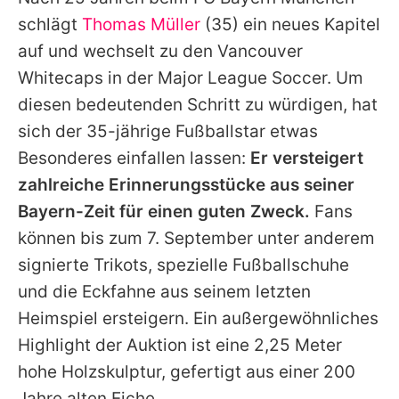
Alle Themen auf Promiflash
schlägt
Thomas Müller
(35) ein neues Kapitel
Jobs
auf und wechselt zu den Vancouver
Whitecaps in der Major League Soccer. Um
App runterladen
diesen bedeutenden Schritt zu würdigen, hat
Team
sich der 35-jährige Fußballstar etwas
Besonderes einfallen lassen:
Er versteigert
Redaktionelle Richtlinien
zahlreiche Erinnerungsstücke aus seiner
Impressum
Bayern-Zeit für einen guten Zweck.
Fans
können bis zum 7. September unter anderem
Datenschutzerklärung
signierte Trikots, spezielle Fußballschuhe
Nutzungsbedingungen
und die Eckfahne aus seinem letzten
Utiq verwalten
Heimspiel ersteigern. Ein außergewöhnliches
Highlight der Auktion ist eine 2,25 Meter
hohe Holzskulptur, gefertigt aus einer 200
Jahre alten Eiche.