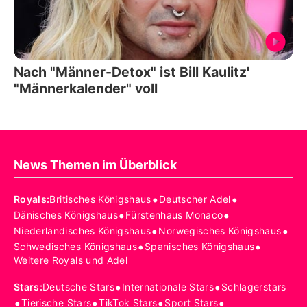
Nach "Männer-Detox" ist Bill Kaulitz'
"Männerkalender" voll
News Themen im Überblick
•
•
Royals
:
Britisches Königshaus
Deutscher Adel
•
•
Dänisches Königshaus
Fürstenhaus Monaco
•
•
Niederländisches Königshaus
Norwegisches Königshaus
•
•
Schwedisches Königshaus
Spanisches Königshaus
Weitere Royals und Adel
•
•
Stars
:
Deutsche Stars
Internationale Stars
Schlagerstars
•
•
•
•
Tierische Stars
TikTok Stars
Sport Stars