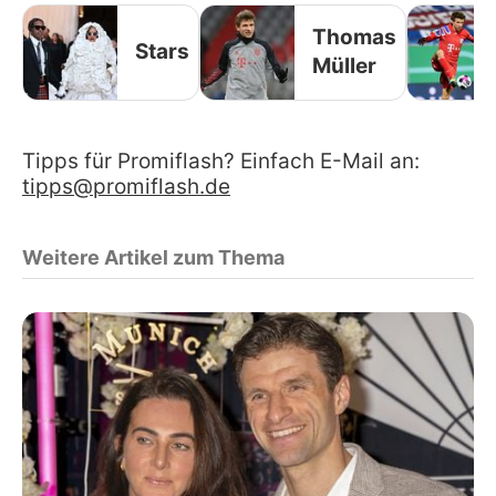
Thomas
Stars
Müller
Tipps für Promiflash? Einfach E-Mail an:
tipps@promiflash.de
Weitere Artikel zum Thema