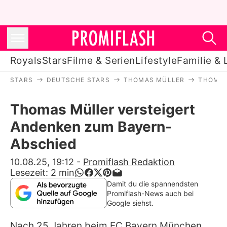
Royals
Stars
Filme & Serien
Lifestyle
Familie & 
STARS
DEUTSCHE STARS
THOMAS MÜLLER
THOMAS
Royals
Thomas Müller versteigert
Stars
Andenken zum Bayern-
Filme & Serien
Abschied
Lifestyle
10.08.25, 19:12
-
Promiflash Redaktion
Lesezeit:
2
min
Familie & Liebe
Damit du die spannendsten
Promiflash-News auch bei
Promiflash Exklusiv
Google siehst.
Nach 25 Jahren beim FC Bayern München