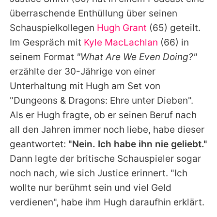
Alle Themen auf Promiflash
überraschende Enthüllung über seinen
Jobs
Schauspielkollegen
Hugh Grant
(65) geteilt.
Im Gespräch mit
Kyle MacLachlan
(66) in
App runterladen
seinem Format
"What Are We Even Doing?"
Team
erzählte der 30-Jährige von einer
Unterhaltung mit
Hugh
am Set von
Redaktionelle Richtlinien
"
Dungeons & Dragons
: Ehre unter Dieben".
Impressum
Als er
Hugh
fragte, ob er seinen Beruf nach
all den Jahren immer noch liebe, habe dieser
Datenschutzerklärung
geantwortet:
"Nein. Ich habe ihn nie geliebt."
Nutzungsbedingungen
Dann legte der britische Schauspieler sogar
Utiq verwalten
noch nach, wie sich
Justice
erinnert. "Ich
wollte nur berühmt sein und viel Geld
verdienen", habe ihm Hugh daraufhin erklärt.