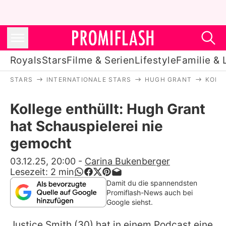
Royals
Stars
Filme & Serien
Lifestyle
Familie & 
STARS
INTERNATIONALE STARS
HUGH GRANT
KOLL
Royals
Kollege enthüllt: Hugh Grant
Stars
hat Schauspielerei nie
Filme & Serien
gemocht
Lifestyle
03.12.25, 20:00
-
Carina Bukenberger
Lesezeit:
2
min
Familie & Liebe
Damit du die spannendsten
Promiflash-News auch bei
Promiflash Exklusiv
Google siehst.
Justice Smith
(30) hat in einem Podcast eine