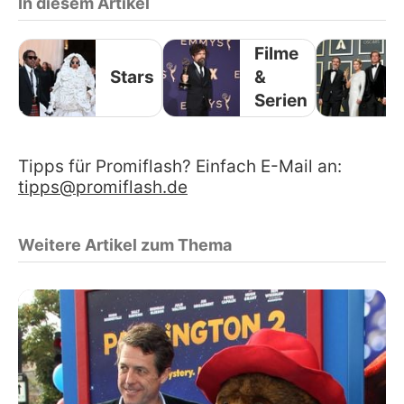
In diesem Artikel
Filme
Stars
&
Serien
Tipps für Promiflash? Einfach E-Mail an:
tipps@promiflash.de
Weitere Artikel zum Thema