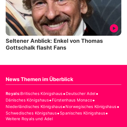
Seltener Anblick: Enkel von Thomas
Gottschalk flasht Fans
News Themen im Überblick
•
•
Royals
:
Britisches Königshaus
Deutscher Adel
•
•
Dänisches Königshaus
Fürstenhaus Monaco
•
•
Niederländisches Königshaus
Norwegisches Königshaus
•
•
Schwedisches Königshaus
Spanisches Königshaus
Weitere Royals und Adel