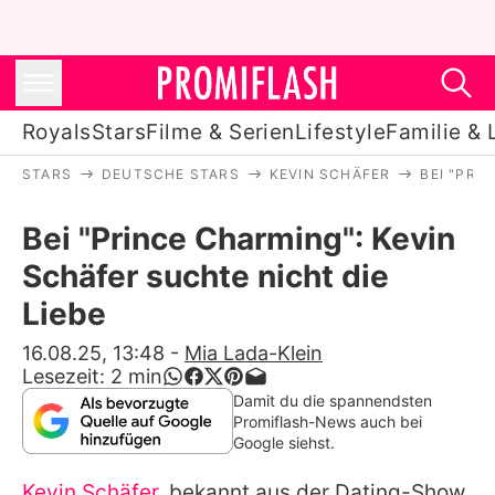
Royals
Stars
Filme & Serien
Lifestyle
Familie & 
STARS
DEUTSCHE STARS
KEVIN SCHÄFER
BEI "PRI
Royals
Bei "Prince Charming": Kevin
Stars
Schäfer suchte nicht die
Filme & Serien
Liebe
Lifestyle
16.08.25, 13:48
-
Mia Lada-Klein
Lesezeit:
2
min
Familie & Liebe
Damit du die spannendsten
Promiflash-News auch bei
Promiflash Exklusiv
Google siehst.
Kevin Schäfer
, bekannt aus der Dating-Show