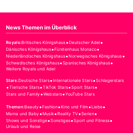
News Themen im Überblick
•
•
Royals
:
Britisches Königshaus
Deutscher Adel
•
•
Dänisches Königshaus
Fürstenhaus Monaco
•
•
Niederländisches Königshaus
Norwegisches Königshaus
•
•
Schwedisches Königshaus
Spanisches Königshaus
Weitere Royals und Adel
•
•
Stars
:
Deutsche Stars
Internationale Stars
Schlagerstars
•
•
•
•
Tierische Stars
TikTok Stars
Sport Stars
•
•
Stars und Family
Webstars
YouTube Stars
•
•
•
•
Themen
:
Beauty
Fashion
Kino und Film
Liebe
•
•
•
•
Mama und Baby
Musik
Reality TV
Serien
•
•
•
Shows und Sonstige
Sonstiges
Sport und Fitness
Urlaub und Reise