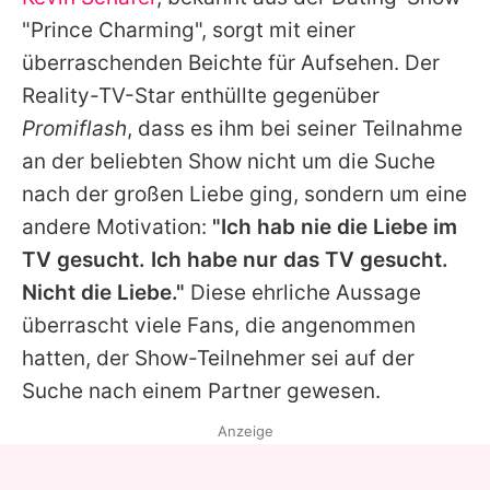
Alle Themen auf Promiflash
"Prince Charming", sorgt mit einer
Jobs
überraschenden Beichte für Aufsehen. Der
Reality-TV-Star enthüllte gegenüber
App runterladen
Promiflash
, dass es ihm bei seiner Teilnahme
Team
an der beliebten Show nicht um die Suche
nach der großen Liebe ging, sondern um eine
Redaktionelle Richtlinien
andere Motivation:
"Ich hab nie die Liebe im
Impressum
TV gesucht. Ich habe nur das TV gesucht.
Nicht die Liebe."
Diese ehrliche Aussage
Datenschutzerklärung
überrascht viele Fans, die angenommen
Nutzungsbedingungen
hatten, der Show-Teilnehmer sei auf der
Utiq verwalten
Suche nach einem Partner gewesen.
Anzeige